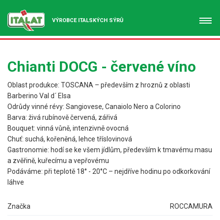
VÝROBCE ITALSKÝCH SÝRŮ
Chianti DOCG - červené víno
Oblast produkce: TOSCANA – především z hroznů z oblasti
Barberino Val d´ Elsa
Odrůdy vinné révy: Sangiovese, Canaiolo Nero a Colorino
Barva: živá rubínově červená, zářivá
Bouquet: vinná vůně, intenzivně ovocná
Chuť: suchá, kořeněná, lehce tříslovinová
Gastronomie: hodí se ke všem jídlům, především k tmavému masu
a zvěřině, kuřecímu a vepřovému
Podáváme: při teplotě 18° - 20°C – nejdříve hodinu po odkorkování
láhve
Značka
ROCCAMURA