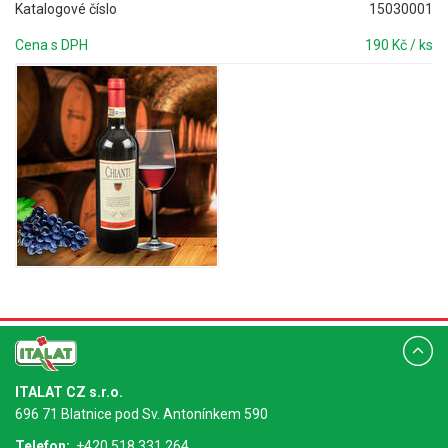
Katalogové číslo
15030001
Cena s DPH
190 Kč / ks
ITALAT CZ s.r.o.
696 71 Blatnice pod Sv. Antonínkem 590
Telefon:
+420 518 331 264