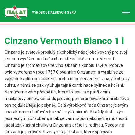
VÝROBCE ITALSKÝCH SÝRŮ
Cinzano Vermouth Bianco 1 l
Cinzano je světově proslulý alkoholický nápoj obdivovaný pro svoji
jemnou vyváženou chuť a charakteristické aroma. Vermut
Cinzano je aromatizované víno. Obsah alkoholu 14,4 %. Poprvé
bylo vytvořeno v roce 1757 Giovannim Cinzanem a vyrábí se ze
základu kvalitního italského bílého nebo červeného vína, alkoholu a
cukru, v němž se pak vyluhuje tajná kombinace bylinek a koření.
Nemůžeme vám přesně říci, které to jsou, ale patří k nim
muškátový oříšek, koriandr, jalovec, pomerančová kůra, hřebíček a
ten nejdůležitější je pelyněk. Celá výrobková řada Cinzano je svým
charakterem chuťově výrazná a sytá, nicméně každý druh svým
jedinečným způsobem, a tak se vám nabízí nekonečné možnosti,
jak si užít vlastní chvilky u Cinzana s přáteli a rodinou. Recept na
Cinzano je pečlivě střeženým tajemstvím, které spočívá v