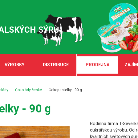
TALSKÝCH SÝRŮ
VÝROBKY
DISTRIBUCE
PRODEJNA
ZAJÍM
olády
Čokolády české
Čokopastelky - 90 g
lky - 90 g
Rodinná firma T-Severk
cukrářskou výrobu. Od r
kvalitních světových su