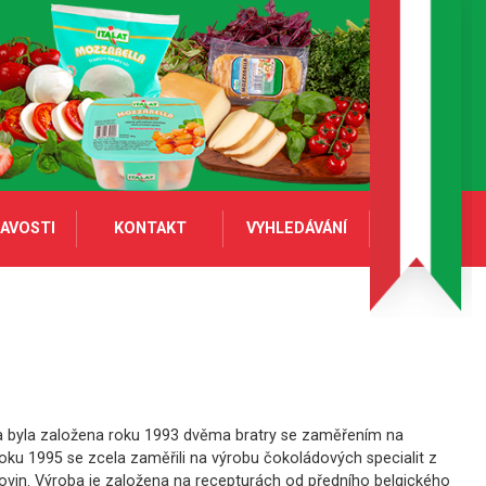
AVOSTI
KONTAKT
VYHLEDÁVÁNÍ
a byla založena roku 1993 dvěma bratry se zaměřením na
oku 1995 se zcela zaměřili na výrobu čokoládových specialit z
rovin. Výroba je založena na recepturách od předního belgického