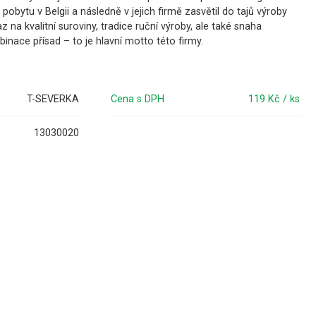
i pobytu v Belgii a následně v jejich firmě zasvětil do tajů výroby
z na kvalitní suroviny, tradice ruční výroby, ale také snaha
inace přísad – to je hlavní motto této firmy.
T-SEVERKA
Cena s DPH
119 Kč / ks
13030020