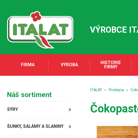
VÝROBCE I
HISTORIE
FIRMA
VÝROBA
FIRMY
ITALAT
Prodejna
Čok
Náš sortiment
Čokopaste
SÝRY
ŠUNKY, SALÁMY A SLANINY