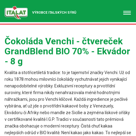
VÝROBCE ITALSKÝCH SÝRŮ
Čokoláda Venchi - čtvereček
GrandBlend BIO 70% - Ekvádor
- 8 g
Kvalita a stotřicetiletá tradice: to je tajemství značky Venchi. Už od
roku 1878 mohou milovníci čokolády vychutnávat jejich vynikající
nenapodobitelné výrobky. Exkluzivní receptury a prvotřídní
suroviny, které firma nikdy nenahrazovala méně hodnotnými
náhražkami, jsou pro Venchi klíčové. Každá ingredience je pečlivě
vybírána, ať už jde o prvotřídní kakaové boby z Venezuely,
Ekvádoru či Afriky nebo mandle ze Sicílie a zejména lískové oříšky
v certifikované kvalitě I.G.P. Tradici v současnosti tato prémiová
značka obohacuje o moderní receptury. Čistá chuť kakaa
nejlepších odrůd v BIO kvalitě. Není kakao jako kakao. To nejlepší se