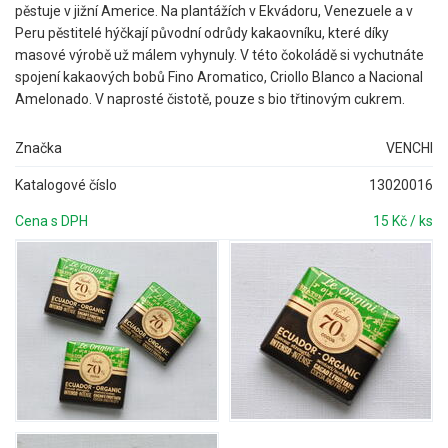
pěstuje v jižní Americe. Na plantážích v Ekvádoru, Venezuele a v
Peru pěstitelé hýčkají původní odrůdy kakaovníku, které díky
masové výrobě už málem vyhynuly. V této čokoládě si vychutnáte
spojení kakaových bobů Fino Aromatico, Criollo Blanco a Nacional
Amelonado. V naprosté čistotě, pouze s bio třtinovým cukrem.
Značka
VENCHI
Katalogové číslo
13020016
Cena s DPH
15 Kč / ks