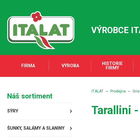
VÝROBCE I
HISTORIE
FIRMA
VÝROBA
FIRMY
ITALAT
Prodejna
Gris
Náš sortiment
Tarallini 
SÝRY
ŠUNKY, SALÁMY A SLANINY