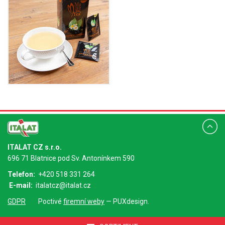
ITALAT CZ s.r.o.
696 71 Blatnice pod Sv. Antonínkem 590
Telefon:
+420 518 331 264
E-mail:
italatcz@italat.cz
GDPR
Poctivé
firemní weby
— PUXdesign.