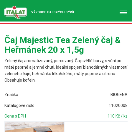
VÝROBCE ITALSKÝCH SÝRŮ
Čaj Majestic Tea Zelený čaj &
Heřmánek 20 x 1,5g
Zelený čaj aromatizovaný, porcovaný. Čaj světlé barvy, s vůní po
mátě peprné a jemné chuti. Ideální spojení blahodárných vlastností
zeleného čaje, heřmánku lékařského, máty peprné a citronu.
Obsahuje kofein.
Značka
BIOGENA
Katalogové číslo
11020008
Cena s DPH
110 Kč / ks