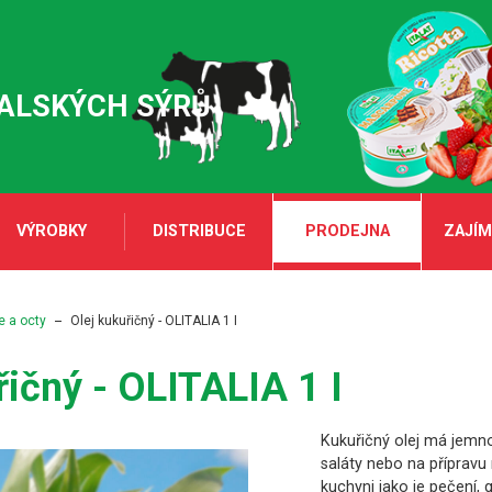
TALSKÝCH SÝRŮ
VÝROBKY
DISTRIBUCE
PRODEJNA
ZAJÍM
e a octy
Olej kukuřičný - OLITALIA 1 I
řičný - OLITALIA 1 I
Kukuřičný olej má jemnou
saláty nebo na přípravu
kuchyni jako je pečení, g