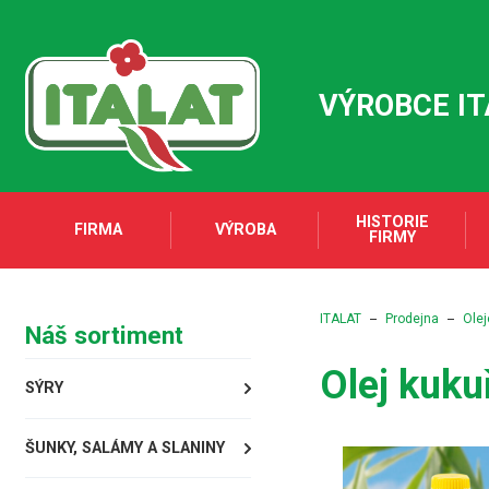
VÝROBCE I
HISTORIE
FIRMA
VÝROBA
FIRMY
ITALAT
Prodejna
Olej
Náš sortiment
Olej kuku
SÝRY
ŠUNKY, SALÁMY A SLANINY