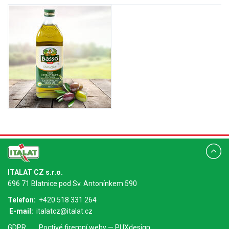
ITALAT CZ s.r.o.
696 71 Blatnice pod Sv. Antonínkem 590
Telefon:
+420 518 331 264
E-mail:
italatcz@italat.cz
GDPR
Poctivé
firemní weby
— PUXdesign.