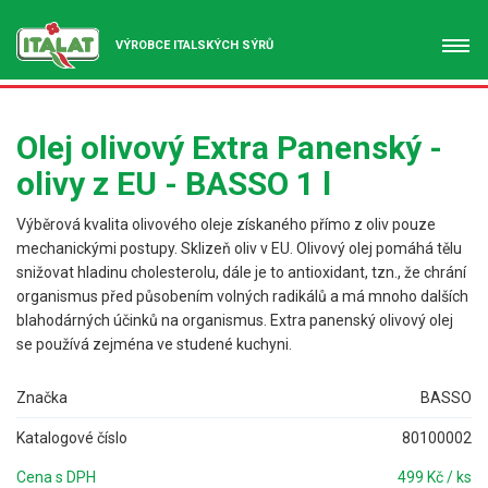
VÝROBCE ITALSKÝCH SÝRŮ
Olej olivový Extra Panenský -
olivy z EU - BASSO 1 l
Výběrová kvalita olivového oleje získaného přímo z oliv pouze
mechanickými postupy. Sklizeň oliv v EU. Olivový olej pomáhá tělu
snižovat hladinu cholesterolu, dále je to antioxidant, tzn., že chrání
organismus před působením volných radikálů a má mnoho dalších
blahodárných účinků na organismus. Extra panenský olivový olej
se používá zejména ve studené kuchyni.
Značka
BASSO
Katalogové číslo
80100002
Cena s DPH
499 Kč / ks