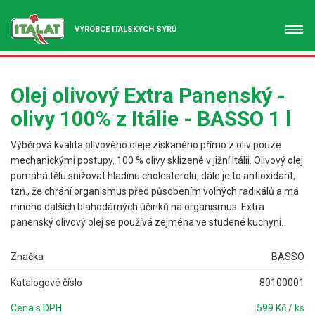
VÝROBCE ITALSKÝCH SÝRŮ
Olej olivový Extra Panenský -
olivy 100% z Itálie - BASSO 1 l
Výběrová kvalita olivového oleje získaného přímo z oliv pouze
mechanickými postupy. 100 % olivy sklizené v jižní Itálii. Olivový olej
pomáhá tělu snižovat hladinu cholesterolu, dále je to antioxidant,
tzn., že chrání organismus před působením volných radikálů a má
mnoho dalších blahodárných účinků na organismus. Extra
panenský olivový olej se používá zejména ve studené kuchyni.
Značka
BASSO
Katalogové číslo
80100001
Cena s DPH
599 Kč / ks