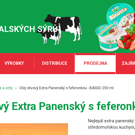
TALSKÝCH SÝRŮ
VÝROBKY
DISTRIBUCE
PRODEJNA
ZAJÍM
e a octy
Olej olivový Extra Panenský s feferonkou - BASSO 250 ml
ový Extra Panenský s fefer
Nejlepší extra panenský 
středomořskou kuchyni, 