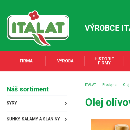
VÝROBCE I
HISTORIE
FIRMA
VÝROBA
FIRMY
ITALAT
Prodejna
Olej
Náš sortiment
Olej oliv
SÝRY
ŠUNKY, SALÁMY A SLANINY