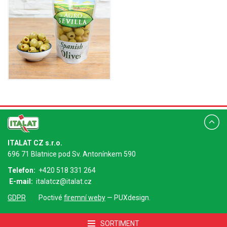
ITALAT CZ s.r.o.
696 71 Blatnice pod Sv. Antonínkem 590
Telefon:
+420 518 331 264
E-mail:
italatcz@italat.cz
GDPR
Poctivé
firemní weby
— PUXdesign.
SORTIMENT