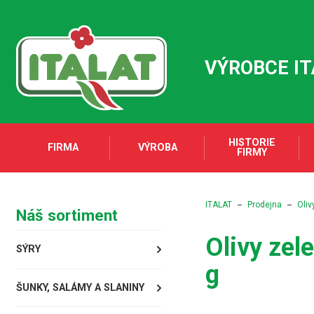
VÝROBCE I
HISTORIE
FIRMA
VÝROBA
FIRMY
ITALAT
Prodejna
Oliv
Náš sortiment
Olivy zel
SÝRY
g
ŠUNKY, SALÁMY A SLANINY