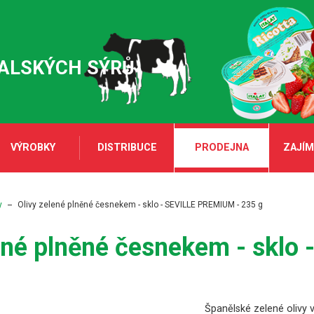
TALSKÝCH SÝRŮ
VÝROBKY
DISTRIBUCE
PRODEJNA
ZAJÍM
y
Olivy zelené plněné česnekem - sklo - SEVILLE PREMIUM - 235 g
ené plněné česnekem - sklo
Španělské zelené olivy 