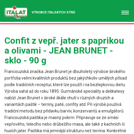
VÝROBCE ITALSKÝCH SÝRŮ
Confit z vepř. jater s paprikou
a olivami - JEAN BRUNET -
sklo - 90 g
Francouzská značka Jean Brunet je dlouholetý výrobce širokého
portfolia velmi kvalitních produktů bez jakýchkoliv umělých přísad
podle tradičních receptur, které lze použít i na bezlepkovou dietu.
Výroba sahá až do roku 1895. Gurmánské speciality a delikatesy
nabízí Jean Brunet v široké škále chutí v různých druzích a
variantách paštik – terriny, paté, confity atd. Při výrobě používá
tradiční metodu bez přídavku barviv, konzervantů a emulgátorů.
Francouzská paštika je masný pokrm. Připravuje se ze směsi
vepřového, telecího nebo drůbežího masa, ale také z kachních či
husích jater. Paštika má jemnější strukturu než terrina. Konkrétně