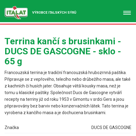
VÝROBCE ITALSKÝCH SÝRŮ
Terrina kančí s brusinkami -
DUCS DE GASCOGNE - sklo -
65 g
Francouzská terrina je tradiční francouzská hrubozrnná paštika.
Připravuje se z vepřového, telecího nebo drůbežího masa, ale také
z kachních či husích jater. Obsahuje větší kousky masa, než je
tomu u klasické paštiky. Společnost Ducs de Gascogne vytváří
recepty na terriny již od roku 1953 v Gimontu v srdci Gers a jsou
připravovány bez barviv nebo konzervačních látek. Tato terrina je
vyrobena z kančího masa a je dochucena brusinkami.
Značka
DUCS DE GASCOGNE