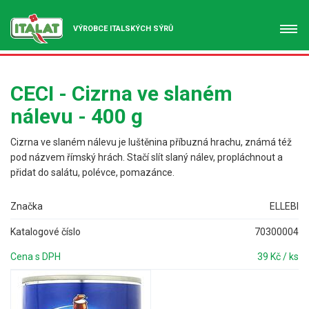
VÝROBCE ITALSKÝCH SÝRŮ
CECI - Cizrna ve slaném
nálevu - 400 g
Cizrna ve slaném nálevu
je luštěnina příbuzná hrachu, známá též
pod názvem římský hrách. Stačí slít slaný nálev, propláchnout a
přidat do salátu, polévce, pomazánce.
Značka
ELLEBI
Katalogové číslo
70300004
Cena s DPH
39 Kč / ks