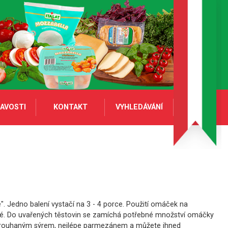
AVOSTI
KONTAKT
VYHLEDÁVÁNÍ
ie". Jedno balení vystačí na 3 - 4 porce. Použití omáček na
dné. Do uvařených těstovin se zamíchá potřebné množství omáčky
strouhaným sýrem, nejlépe parmezánem a můžete ihned