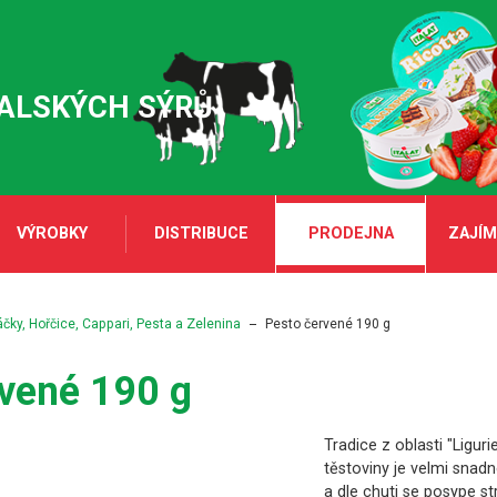
TALSKÝCH SÝRŮ
VÝROBKY
DISTRIBUCE
PRODEJNA
ZAJÍM
ky, Hořčice, Cappari, Pesta a Zelenina
Pesto červené 190 g
vené 190 g
Tradice z oblasti "Ligur
těstoviny je velmi sna
a dle chuti se posype 