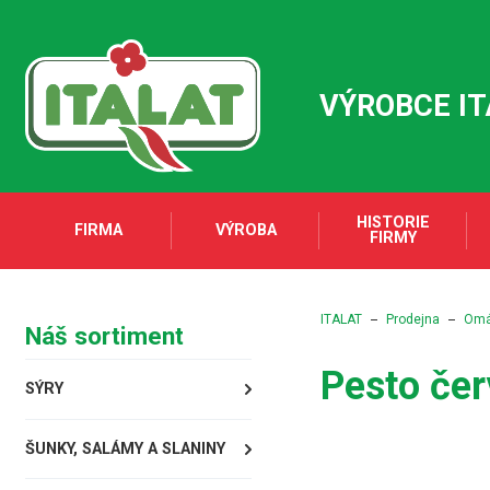
VÝROBCE I
HISTORIE
FIRMA
VÝROBA
FIRMY
ITALAT
Prodejna
Omáč
Náš sortiment
Pesto čer
SÝRY
ŠUNKY, SALÁMY A SLANINY