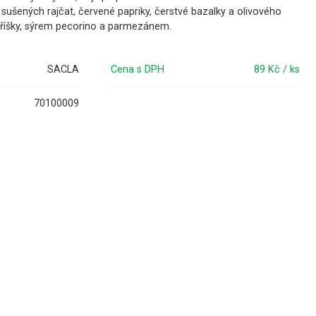
 sušených rajčat, červené papriky, čerstvé bazalky a olivového
oříšky, sýrem pecorino a parmezánem.
SACLA
Cena s DPH
89 Kč / ks
70100009