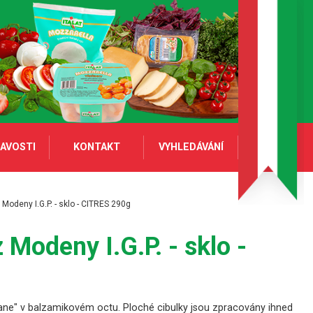
AVOSTI
KONTAKT
VYHLEDÁVÁNÍ
Modeny I.G.P. - sklo - CITRES 290g
Modeny I.G.P. - sklo -
ttane" v balzamikovém octu. Ploché cibulky jsou zpracovány ihned