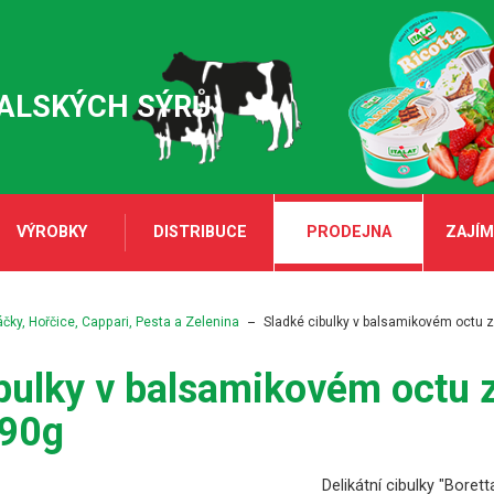
TALSKÝCH SÝRŮ
VÝROBKY
DISTRIBUCE
PRODEJNA
ZAJÍM
ky, Hořčice, Cappari, Pesta a Zelenina
Sladké cibulky v balsamikovém octu z 
bulky v balsamikovém octu z 
90g
Delikátní cibulky "Bore