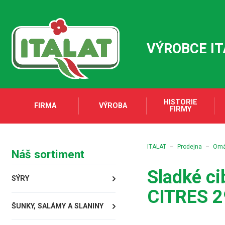
VÝROBCE I
HISTORIE
FIRMA
VÝROBA
FIRMY
ITALAT
Prodejna
Omáč
Náš sortiment
Sladké ci
SÝRY
CITRES 2
ŠUNKY, SALÁMY A SLANINY