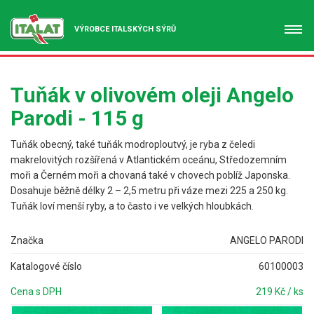
VÝROBCE ITALSKÝCH SÝRŮ
Tuňák v olivovém oleji Angelo
Parodi - 115 g
Tuňák obecný, také tuňák modroploutvý, je ryba z čeledi
makrelovitých rozšířená v Atlantickém oceánu, Středozemním
moři a Černém moři a chovaná také v chovech poblíž Japonska.
Dosahuje běžně délky 2 – 2,5 metru při váze mezi 225 a 250 kg.
Tuňák loví menší ryby, a to často i ve velkých hloubkách.
Značka
ANGELO PARODI
Katalogové číslo
60100003
Cena s DPH
219 Kč / ks