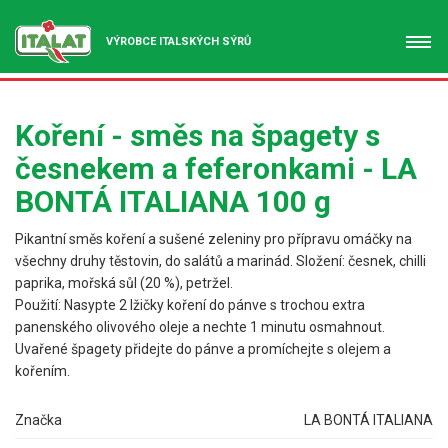
VÝROBCE ITALSKÝCH SÝRŮ
Koření - směs na špagety s
česnekem a feferonkami - LA
BONTÁ ITALIANA 100 g
Pikantní směs koření a sušené zeleniny pro přípravu omáčky na
všechny druhy těstovin, do salátů a marinád. Složení: česnek, chilli
paprika, mořská sůl (20 %), petržel.
Použití: Nasypte 2 lžičky koření do pánve s trochou extra
panenského olivového oleje a nechte 1 minutu osmahnout.
Uvařené špagety přidejte do pánve a promíchejte s olejem a
kořením.
Značka
LA BONTÁ ITALIANA