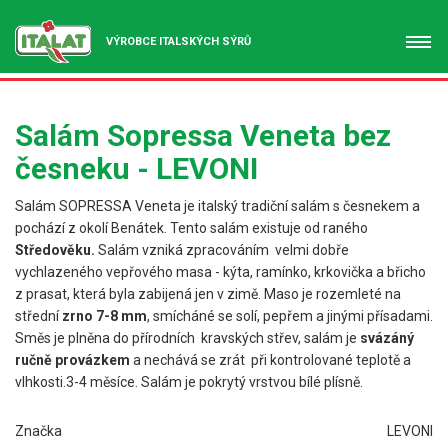
VÝROBCE ITALSKÝCH SÝRŮ
Salám Sopressa Veneta bez
česneku - LEVONI
Salám SOPRESSA Veneta je italský tradiční salám s česnekem a
pochází z okolí Benátek. Tento salám existuje od raného
Středověku.
Salám vzniká zpracováním velmi dobře
vychlazeného vepřového masa - kýta, ramínko, krkovička a břicho
z prasat, která byla zabijená jen v zimě. Maso je rozemleté na
střední
zrno 7-8 mm
, smícháné se solí, pepřem a jinými přísadami.
Směs je plněna do přírodních kravských střev, salám je
svázáný
ručně provázkem
a nechává se zrát při kontrolované teplotě a
vlhkosti.3-4 měsíce. Salám je pokrytý vrstvou bílé plísně.
Značka
LEVONI