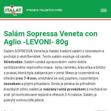
VÝROBCE ITALSKÝCH SÝRŮ
Salám Sopressa Veneta con
Aglio -LEVONI- 80g
Salám SOPRESSA Veneta je italský tradiční salám s česnekem a
pochází z okolí Benátek. Tento salám existuje od raného
Středověku.
Salám vzniká zpracováním velmi dobře
vychlazeného vepřového masa - kýta, ramínko, krkovička a břicho
z prasat, která byla zabijená jen v zimě. Maso je rozemleté na
střední
zrno 7-8 mm
, smícháné se solí, pepřem, rozemletým
česnekem
a jinými přísadami. Směs je plněna do přírodních
kravských střev, salám je
svázáný ručně provázkem
a nechává se
zrát při kontrolované teplotě a vlhkosti.3-4 měsíce. Salám je
pokrytý vrstvou bílé plísně.