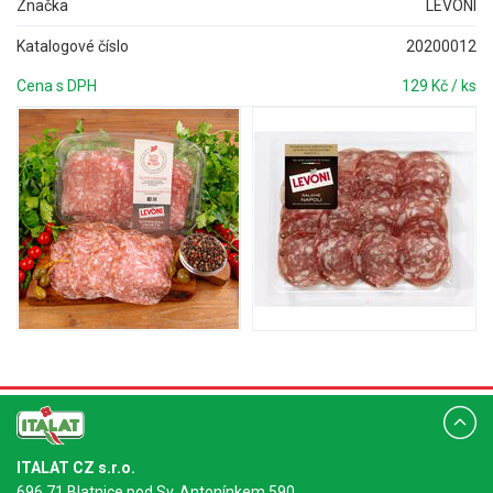
Značka
LEVONI
Katalogové číslo
20200012
Cena s DPH
129 Kč / ks
ITALAT CZ s.r.o.
696 71 Blatnice pod Sv. Antonínkem 590