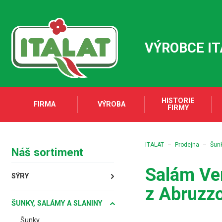
VÝROBCE I
HISTORIE
FIRMA
VÝROBA
FIRMY
ITALAT
Prodejna
Šunk
Náš sortiment
Salám Ven
SÝRY
z Abruzz
ŠUNKY, SALÁMY A SLANINY
Šunky