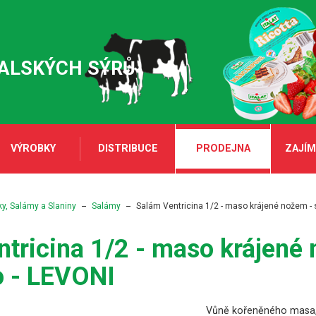
TALSKÝCH SÝRŮ
VÝROBKY
DISTRIBUCE
PRODEJNA
ZAJÍM
y, Salámy a Slaniny
Salámy
Salám Ventricina 1/2 - maso krájené nožem - s
tricina 1/2 - maso krájené 
o - LEVONI
Vůně kořeněného masa, pa