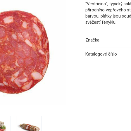
"Ventricina", typický s
přírodního vepřového st
barvou, plátky jsou sou
svěžestí fenyklu.
Značka
Katalogové číslo