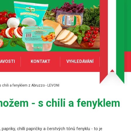
AVOSTI
KONTAKT
VYHLEDÁVÁNÍ
 chili a fenyklem z Abruzzo - LEVONI
nožem - s chili a fenyklem
priky, chilli papričky a čerstvých tónů fenyklu - to je