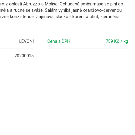
alám z oblasti Abruzzo a Molise. Ochucená směs masa se plní do
řívka a ručně se sváže. Salám vyniká jasně oranžovo-červenou
držné konzistence. Zajímavá, sladko - kořenitá chuť, zjemněná
LEVONI
Cena s DPH
759 Kč / kg
20200015