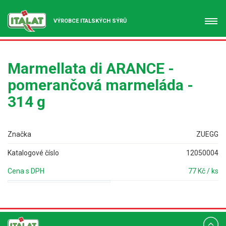
VÝROBCE ITALSKÝCH SÝRŮ
Marmellata di ARANCE -
pomerančová marmeláda -
314 g
Značka
ZUEGG
Katalogové číslo
12050004
Cena s DPH
77 Kč / ks