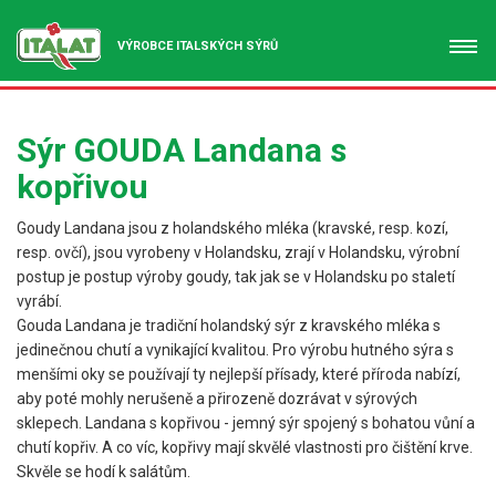
VÝROBCE ITALSKÝCH SÝRŮ
Sýr GOUDA Landana s
kopřivou
Goudy Landana jsou z holandského mléka (kravské, resp. kozí,
resp. ovčí), jsou vyrobeny v Holandsku, zrají v Holandsku, výrobní
postup je postup výroby goudy, tak jak se v Holandsku po staletí
vyrábí.
Gouda Landana je tradiční holandský sýr z kravského mléka s
jedinečnou chutí a vynikající kvalitou. Pro výrobu hutného sýra s
menšími oky se používají ty nejlepší přísady, které příroda nabízí,
aby poté mohly nerušeně a přirozeně dozrávat v sýrových
sklepech. Landana s kopřivou - jemný sýr spojený s bohatou vůní a
chutí kopřiv. A co víc, kopřivy mají skvělé vlastnosti pro čištění krve.
Skvěle se hodí k salátům.