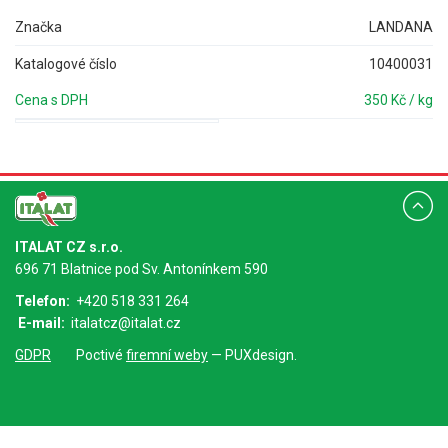
Značka
LANDANA
Katalogové číslo
10400031
Cena s DPH
350 Kč / kg
ITALAT CZ s.r.o.
696 71 Blatnice pod Sv. Antonínkem 590
Telefon:
+420 518 331 264
E-mail:
italatcz@italat.cz
GDPR
Poctivé
firemní weby
— PUXdesign.