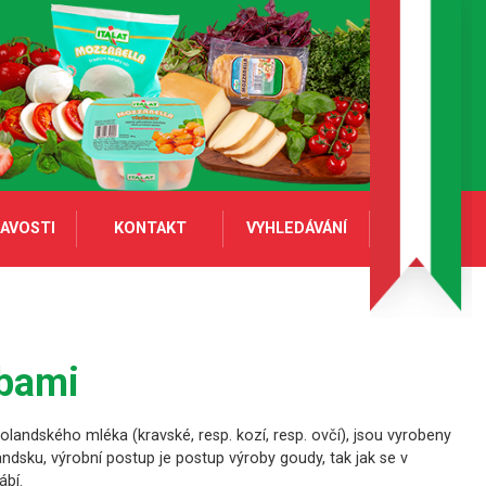
AVOSTI
KONTAKT
VYHLEDÁVÁNÍ
bami
landského mléka (kravské, resp. kozí, resp. ovčí), jsou vyrobeny
andsku, výrobní postup je postup výroby goudy, tak jak se v
ábí.