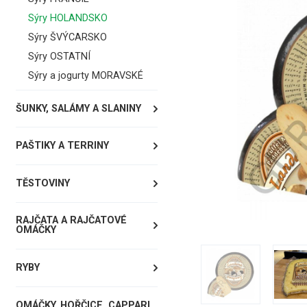
Sýry HOLANDSKO
Sýry ŠVÝCARSKO
Sýry OSTATNÍ
Sýry a jogurty MORAVSKÉ
ŠUNKY, SALÁMY A SLANINY
PAŠTIKY A TERRINY
TĚSTOVINY
RAJČATA A RAJČATOVÉ
OMÁČKY
RYBY
OMÁČKY, HOŘČICE, CAPPARI,