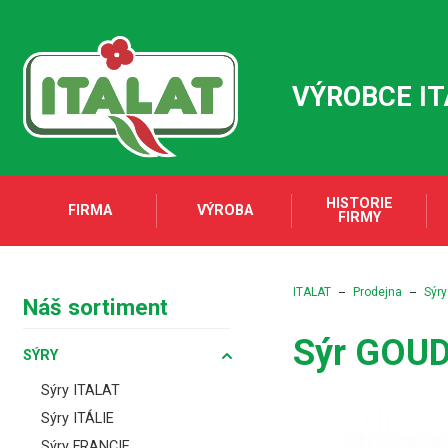
VÝROBCE I
HISTORIE
FIRMA
VÝROBA
FIRMY
ITALAT
Prodejna
Sýry
Náš sortiment
Sýr GOUD
SÝRY
Sýry ITALAT
Sýry ITÁLIE
Sýry FRANCIE