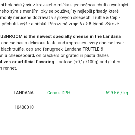
ní holandský sýr z kravského mléka s jedinečnou chutí a vynikající
ného sýra s menšími oky se používají ty nejlepší přísady, které
é mohly nerušeně dozrávat v sýrových sklepech. Truffle & Cep -
a příchutí lanýže a hříbků. Přirozeně zraje 6 až 8 týdnů. Sýrové
SHROOM is the newest specialty cheese in the Landana
h cheese has a delicious taste and impresses every cheese lover
ke black truffle, cep and fenugreek. Landana TRUFFLE &
 a cheeseboard, on crackers or grated in pasta dishes.
ives or artificial flavoring.
Lactose (<0,1g/100g) and gluten
n rennet.
LANDANA
Cena s DPH
699 Kč / kg
10400010