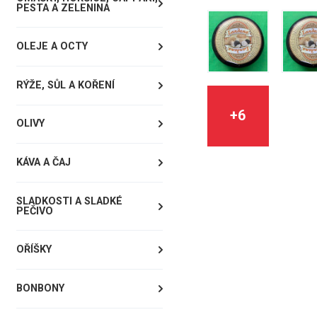
PESTA A ZELENINA
OLEJE A OCTY
RÝŽE, SŮL A KOŘENÍ
+6
OLIVY
KÁVA A ČAJ
SLADKOSTI A SLADKÉ
PEČIVO
OŘÍŠKY
BONBONY