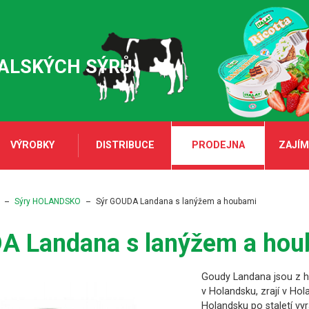
TALSKÝCH SÝRŮ
VÝROBKY
DISTRIBUCE
PRODEJNA
ZAJÍM
Sýry HOLANDSKO
Sýr GOUDA Landana s lanýžem a houbami
A Landana s lanýžem a hou
Goudy Landana jsou z ho
v Holandsku, zrají v Hol
Holandsku po staletí vyr