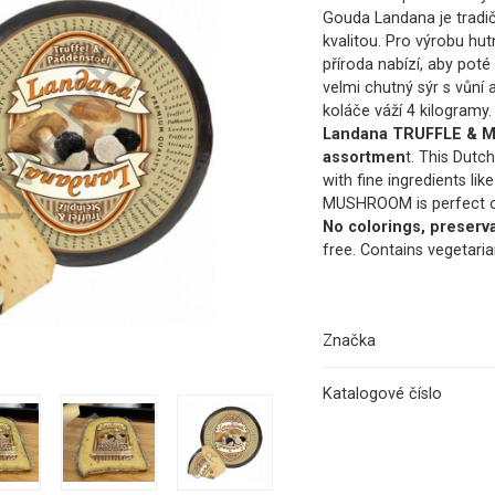
Gouda Landana je tradič
kvalitou. Pro výrobu hut
příroda nabízí, aby pot
velmi chutný sýr s vůní 
koláče váží 4 kilogramy.
Landana TRUFFLE & MU
assortmen
t. This Dutc
with fine ingredients li
MUSHROOM is perfect on
No colorings, preservat
free. Contains vegetaria
Značka
Katalogové číslo