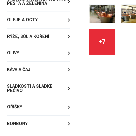
PESTA A ZELENINA
OLEJE A OCTY
RÝŽE, SŮL A KOŘENÍ
+7
OLIVY
KÁVA A ČAJ
SLADKOSTI A SLADKÉ
PEČIVO
OŘÍŠKY
BONBONY