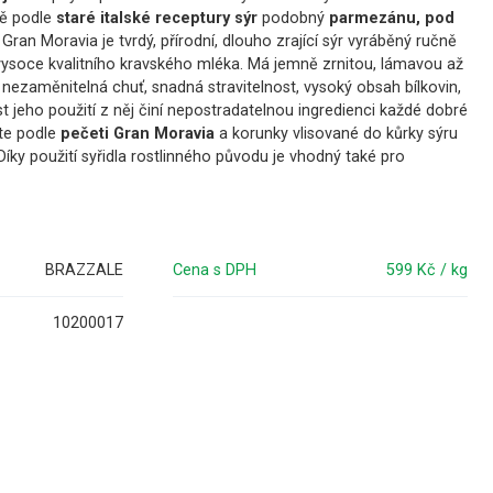
vě podle
staré italské receptury sýr
podobný
parmezánu, pod
.
Gran Moravia je tvrdý, přírodní, dlouho zrající sýr vyráběný ručně
vysoce kvalitního kravského mléka. Má jemně zrnitou, lámavou až
 nezaměnitelná chuť, snadná stravitelnost, vysoký obsah bílkovin,
 jeho použití z něj činí nepostradatelnou ingredienci každé dobré
áte podle
pečeti Gran Moravia
a korunky vlisované do kůrky sýru
íky použití syřidla rostlinného původu je vhodný také pro
BRAZZALE
Cena s DPH
599 Kč / kg
10200017