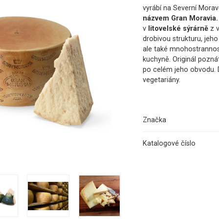
vyrábí na Severní Mora
názvem Gran Moravia
v
litovelské sýrárně
z 
drobivou strukturu, jeho
ale také mnohostrannost
kuchyně. Originál pozn
po celém jeho obvodu. D
vegetariány.
Značka
Katalogové číslo