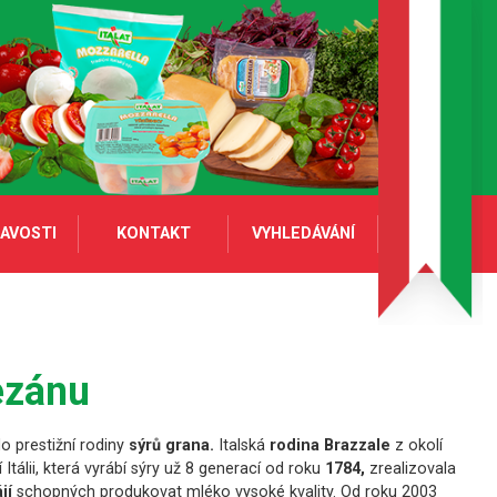
AVOSTI
KONTAKT
VYHLEDÁVÁNÍ
ezánu
o prestižní rodiny
sýrů grana.
Italská
rodina Brazzale
z okolí
Itálii, která vyrábí sýry už 8 generací od roku
1784,
zrealizovala
ájí
schopných produkovat mléko vysoké kvality. Od roku 2003