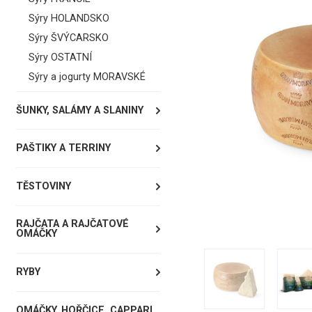
Sýry HOLANDSKO
Sýry ŠVÝCARSKO
Sýry OSTATNÍ
Sýry a jogurty MORAVSKÉ
ŠUNKY, SALÁMY A SLANINY
PAŠTIKY A TERRINY
TĚSTOVINY
RAJČATA A RAJČATOVÉ
OMÁČKY
RYBY
OMÁČKY, HOŘČICE, CAPPARI,