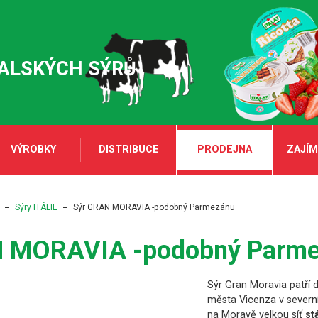
TALSKÝCH SÝRŮ
VÝROBKY
DISTRIBUCE
PRODEJNA
ZAJÍM
Sýry ITÁLIE
Sýr GRAN MORAVIA -podobný Parmezánu
N MORAVIA -podobný Parm
Sýr Gran Moravia patří d
města Vicenza v severní 
na Moravě velkou síť
st