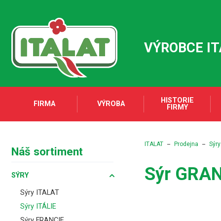
VÝROBCE I
HISTORIE
FIRMA
VÝROBA
FIRMY
ITALAT
Prodejna
Sýry
Náš sortiment
Sýr GRA
SÝRY
Sýry ITALAT
Sýry ITÁLIE
Sýry FRANCIE