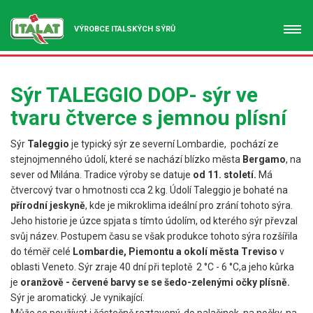
VÝROBCE ITALSKÝCH SÝRŮ
Sýr TALEGGIO DOP- sýr ve
tvaru čtverce s jemnou plísní
Sýr
Taleggio
je typický sýr ze severní Lombardie, pochází ze
stejnojmenného údolí, které se nachází blízko města
Bergamo
, na
sever od Milána. Tradice výroby se datuje
od 11. století.
Má
čtvercový tvar o hmotnosti cca 2 kg. Údolí Taleggio je bohaté na
přírodní jeskyně
, kde je mikroklima ideální pro zrání tohoto sýra.
Jeho historie je úzce spjata s tímto údolím, od kterého sýr převzal
svůj název. Postupem času se však produkce tohoto sýra rozšířila
do téměř celé
Lombardie, Piemontu a okolí města Treviso
v
oblasti Veneto. Sýr zraje 40 dní při teplotě 2 °C - 6 °C,a jeho kůrka
je
oranžově - červené barvy se se šedo-zelenými očky plísně.
Sýr je aromatický. Je vynikající.
Může se používat i částečně roztavený, do palačinek, na nočky, na