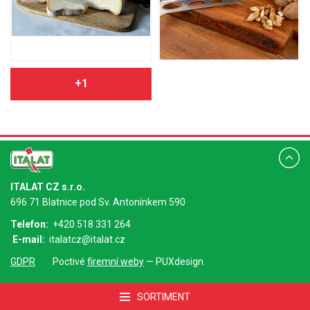
+1
ITALAT CZ s.r.o.
696 71 Blatnice pod Sv. Antonínkem 590
Telefon:
+420 518 331 264
E-mail:
italatcz@italat.cz
GDPR
Poctivé
firemní weby
— PUXdesign.
SORTIMENT