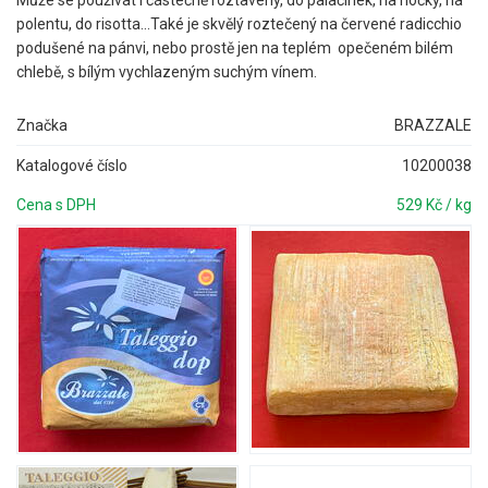
polentu, do risotta...Také je skvělý roztečený na červené radicchio
podušené na pánvi, nebo prostě jen na teplém opečeném bilém
chlebě, s bílým vychlazeným suchým vínem.
Značka
BRAZZALE
Katalogové číslo
10200038
Cena s DPH
529 Kč / kg