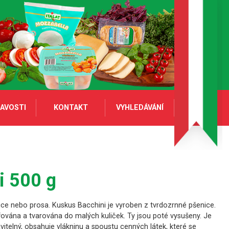
AVOSTI
KONTAKT
VYHLEDÁVÁNÍ
i 500 g
ice nebo prosa. Kuskus Bacchini je vyroben z tvrdozrnné pšenice.
řována a tvarována do malých kuliček. Ty jsou poté vysušeny. Je
ravitelný, obsahuje vlákninu a spoustu cenných látek, které se