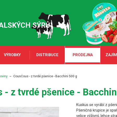
TALSKÝCH SÝRŮ
VÝROBKY
DISTRIBUCE
PRODEJNA
ZAJÍM
oviny
CousCous - z tvrdé pšenice - Bacchini 500 g
- z tvrdé pšenice - Bacchin
Kuskus se vyrábí z pšen
Pšeničná krupice je spa
velice výživný, lehce st