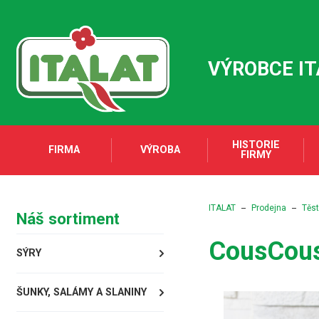
VÝROBCE I
HISTORIE
FIRMA
VÝROBA
FIRMY
ITALAT
Prodejna
Těst
Náš sortiment
CousCous 
SÝRY
ŠUNKY, SALÁMY A SLANINY