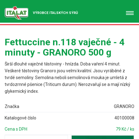
VÝROBCE ITALSKÝCH SÝRŮ
Fettuccine n.118 vaječné - 4
minuty - GRANORO 500 g
Širší dlouhé vaječné těstoviny - hnízda. Doba vaření 4 minut.
Veškeré těstoviny Granoro jsou velmi kvalitní. Jsou vyráběné z
tvrdé semoliny. Semolina neboli semolinová mouka je umletá z
tvrdozrnné pšenice (Triticum durum). Nerozvařují se a mají nízký
glykemický index.
Značka
GRANORO
Katalogové číslo
40100008
Cena s DPH
79 Kč / ks