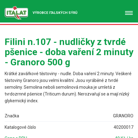
VÝROBCE ITALSKÝCH SÝRŮ
Filini n.107 - nudličky z tvrdé
pšenice - doba vaření 2 minuty
- Granoro 500 g
Krátké zavářkové těstoviny - nudle. Doba vaření 2 minuty. Veškeré
těstoviny Granoro jsou velmi kvalitní. Jsou vyráběné z tvrdé
semoliny. Semolina neboli semolinová mouka je umletá z
tvrdozrnné pšenice (Triticum durum). Nerozvařují se a mají nízký
glykemický index.
Značka
GRANORO
Katalogové číslo
40200017