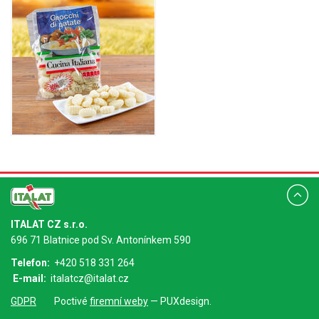
ITALAT CZ s.r.o.
696 71 Blatnice pod Sv. Antonínkem 590
Telefon:
+420 518 331 264
E-mail:
italatcz@italat.cz
GDPR
Poctivé
firemní weby
— PUXdesign.