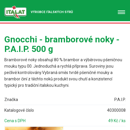
VÝROBCE ITALSKÝCH SÝRŮ
Gnocchi - bramborové noky -
P.A.I.P. 500 g
Bramborové noky obsahují 80 % brambor a výběrovou pšeničnou
mouku typu 00. Jednoduchá a rychlá příprava. Suroviny jsou
pečlivě kontrolovány.Vybraná směs tvrdé pšeničné mouky a
brambor činí z těchto noků produkt svou chutí a konzistencí
typický pro tradiční italskou kuchyni.
Značka
P.A.I.P.
Katalogové číslo
40300008
Cena s DPH
49 Kč / ks