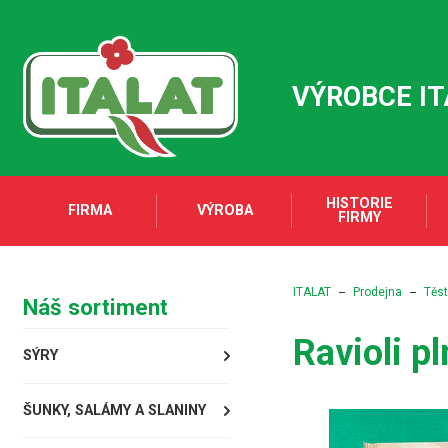
VÝROBCE I
HISTORIE
FIRMA
VÝROBA
FIRMY
ITALAT
Prodejna
Těst
Náš sortiment
Ravioli p
SÝRY
ŠUNKY, SALÁMY A SLANINY