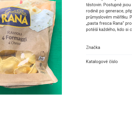
těstovin. Postupně jsou
rodině po generace, přip
průmyslovém měřítku. P
„pasta fresca Rana“ prod
potěší každého, kdo si c
Značka
Katalogové číslo