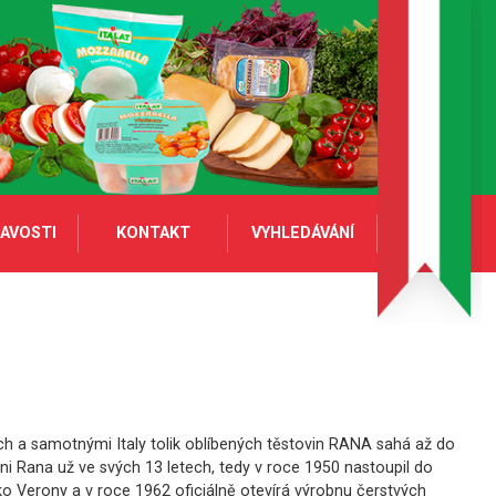
AVOSTI
KONTAKT
VYHLEDÁVÁNÍ
ch a samotnými Italy tolik oblíbených těstovin RANA sahá až do
nni Rana už ve svých 13 letech, tedy v roce 1950 nastoupil do
o Verony a v roce 1962 oficiálně otevírá výrobnu čerstvých