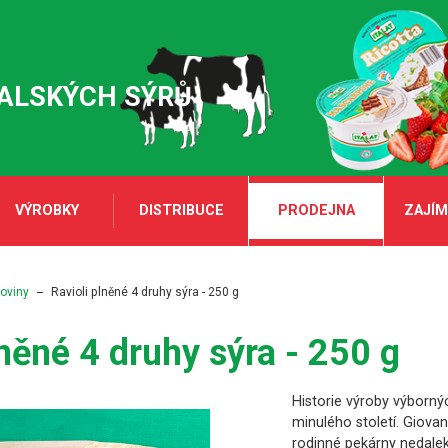
TALSKÝCH SÝRŮ
VÝROBKY
DISTRIBUCE
PRODEJNA
ZAJÍM
oviny
Ravioli plněné 4 druhy sýra - 250 g
lněné 4 druhy sýra - 250 g
Historie výroby výborný
minulého století. Giova
rodinné pekárny nedalek