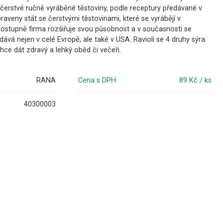
 čerstvé ručně vyráběné těstoviny, podle receptury předávané v
raveny stát se čerstvými těstovinami, které se vyrábějí v
ostupně firma rozšiřuje svou působnost a v současnosti se
ává nejen v celé Evropě, ale také v USA. Ravioli se 4 druhy sýra
hce dát zdravý a lehký oběd či večeři.
RANA
Cena s DPH
89 Kč / ks
40300003