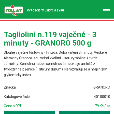
VÝROBCE ITALSKÝCH SÝRŮ
Tagliolini n.119 vaječné - 3
minuty - GRANORO 500 g
Dlouhé vaječné těstoviny - hnízda. Doba vaření 3 minuty. Veškeré
těstoviny Granoro jsou velmi kvalitní. Jsou vyráběné z tvrdé
semoliny. Semolina neboli semolinová mouka je umletá z
tvrdozrnné pšenice (Triticum durum). Nerozvařují se a mají nízký
glykemický index.
Značka
GRANORO
Katalogové číslo
40100010
Cena s DPH
79 Kč / ks