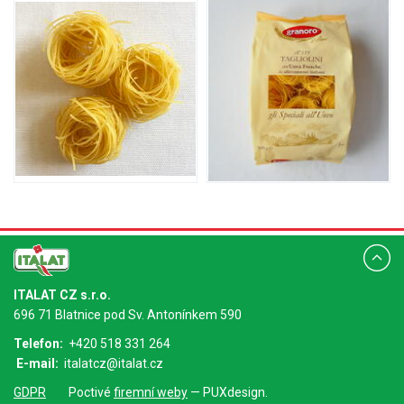
ITALAT CZ s.r.o.
696 71 Blatnice pod Sv. Antonínkem 590
Telefon:
+420 518 331 264
E-mail:
italatcz@italat.cz
GDPR
Poctivé
firemní weby
— PUXdesign.