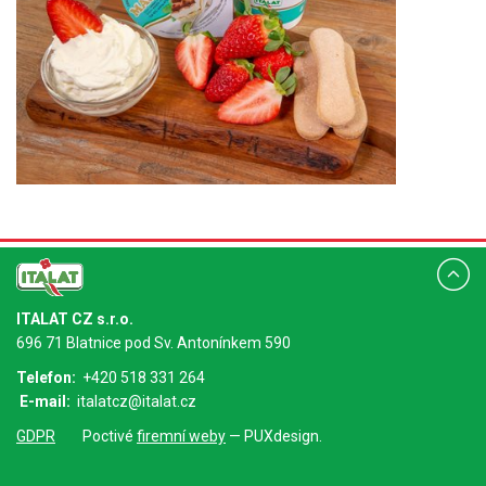
ITALAT CZ s.r.o.
696 71 Blatnice pod Sv. Antonínkem 590
Telefon:
+420 518 331 264
E-mail:
italatcz@italat.cz
GDPR
Poctivé
firemní weby
— PUXdesign.