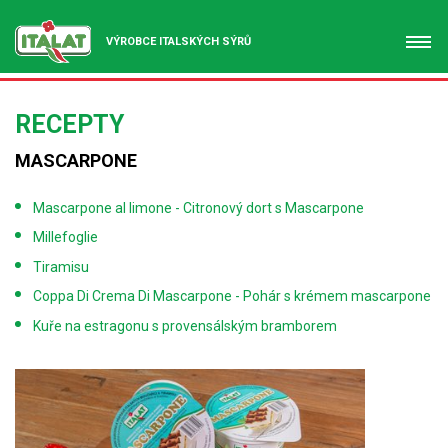
VÝROBCE ITALSKÝCH SÝRŮ
RECEPTY
MASCARPONE
Mascarpone al limone - Citronový dort s Mascarpone
Millefoglie
Tiramisu
Coppa Di Crema Di Mascarpone - Pohár s krémem mascarpone
Kuře na estragonu s provensálským bramborem