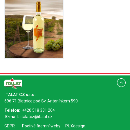
ITALAT CZ s.r.o.
696 71 Blatnice pod Sv. Antonínkem 590
Telefon:
+420 518 331 264
E-mail:
italatcz@italat.cz
GDPR
Poctivé
firemní weby
— PUXdesign.