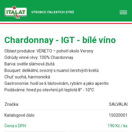
VÝROBCE ITALSKÝCH SÝRŮ
Chardonnay - IGT - bílé víno
Oblast produkce: VENETO – pohoří okolo Verony
Odrůdy vinné révy: 100% Chardonnay
Barva: světle slámově žlutá
Bouquet: delikátní, ovocný s nuancí čerstvých květů
Chuť: suchá, harmonická
Gastronomie: hodí se k těstovinám, rybám a jako aperitiv
Podáváme: hned po otevření při teplotě 8° - 10°C
Značka
SALVALAI
Katalogové číslo
15020001
Cena s DPH
190 Kč / ks