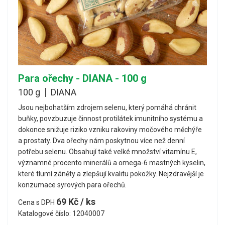
Para ořechy - DIANA - 100 g
100 g
DIANA
Jsou nejbohatším zdrojem selenu, který pomáhá chránit
buňky, povzbuzuje činnost protilátek imunitního systému a
dokonce snižuje riziko vzniku rakoviny močového měchýře
a prostaty. Dva ořechy nám poskytnou více než denní
potřebu selenu. Obsahují také velké množství vitamínu E,
významné procento minerálů a omega-6 mastných kyselin,
které tlumí záněty a zlepšují kvalitu pokožky. Nejzdravější je
konzumace syrových para ořechů.
69 Kč / ks
Cena s DPH
Katalogové číslo: 12040007