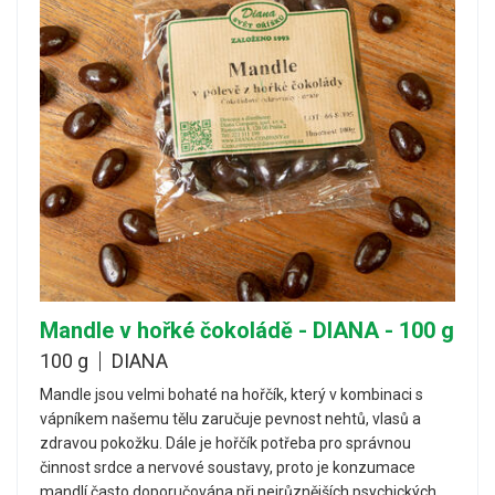
Mandle v hořké čokoládě - DIANA - 100 g
100 g
DIANA
Mandle jsou velmi bohaté na hořčík, který v kombinaci s
vápníkem našemu tělu zaručuje pevnost nehtů, vlasů a
zdravou pokožku. Dále je hořčík potřeba pro správnou
činnost srdce a nervové soustavy, proto je konzumace
mandlí často doporučována při nejrůznějších psychických