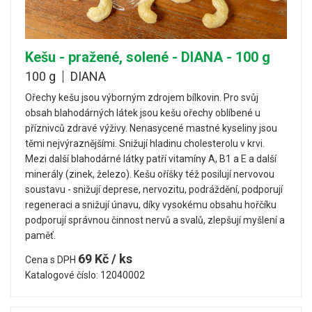
Kešu - pražené, solené - DIANA - 100 g
100 g
DIANA
Ořechy kešu jsou výborným zdrojem bílkovin. Pro svůj
obsah blahodárných látek jsou kešu ořechy oblíbené u
příznivců zdravé výživy. Nenasycené mastné kyseliny jsou
těmi nejvýraznějšími. Snižují hladinu cholesterolu v krvi.
Mezi další blahodárné látky patří vitamíny A, B1 a E a další
minerály (zinek, železo). Kešu oříšky též posilují nervovou
soustavu - snižují deprese, nervozitu, podráždění, podporují
regeneraci a snižují únavu, díky vysokému obsahu hořčíku
podporují správnou činnost nervů a svalů, zlepšují myšlení a
paměť.
69 Kč / ks
Cena s DPH
Katalogové číslo: 12040002