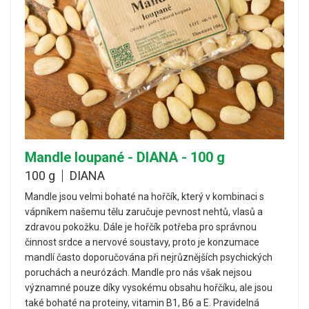
Mandle loupané - DIANA - 100 g
100 g
DIANA
Mandle jsou velmi bohaté na hořčík, který v kombinaci s
vápníkem našemu tělu zaručuje pevnost nehtů, vlasů a
zdravou pokožku. Dále je hořčík potřeba pro správnou
činnost srdce a nervové soustavy, proto je konzumace
mandlí často doporučována při nejrůznějších psychických
poruchách a neurózách. Mandle pro nás však nejsou
významné pouze díky vysokému obsahu hořčíku, ale jsou
také bohaté na proteiny, vitamin B1, B6 a E. Pravidelná