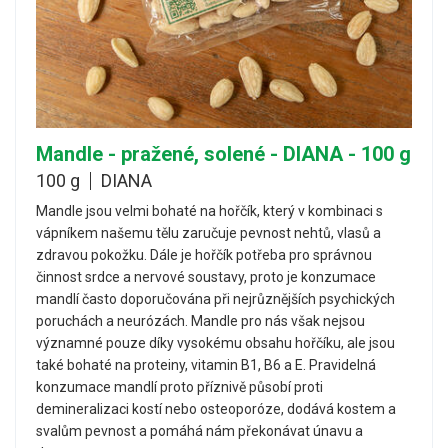
Mandle - pražené, solené - DIANA - 100 g
100 g
DIANA
Mandle jsou velmi bohaté na hořčík, který v kombinaci s
vápníkem našemu tělu zaručuje pevnost nehtů, vlasů a
zdravou pokožku. Dále je hořčík potřeba pro správnou
činnost srdce a nervové soustavy, proto je konzumace
mandlí často doporučována při nejrůznějších psychických
poruchách a neurózách. Mandle pro nás však nejsou
významné pouze díky vysokému obsahu hořčíku, ale jsou
také bohaté na proteiny, vitamin B1, B6 a E. Pravidelná
konzumace mandlí proto příznivě působí proti
demineralizaci kostí nebo osteoporóze, dodává kostem a
svalům pevnost a pomáhá nám překonávat únavu a