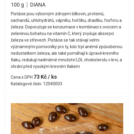
100 g
DIANA
Pistácie jsou výborným zdrojem bílkovin, proteinů,
sacharidů, uhlohydrátů, vápníku, hořčíku, draslíku, fosforu a
železa. Doporučuje se konzumace v kombinaci s ovocem a
zeleninou bohatou na vitamín C, který zvyšuje absorpci
železa ve střevech. Pistácie se tak stávají velmi
významnými pomocníky pro ty, kdo trpí anémií způsobenou
nedostatkem železa, ale také pomáhají k úpravě krevního
tlaku, redukují nadměrné množství LDL cholesterolu v krvi, a
chrání před vysokým krevním tlakem.
73 Kč / ks
Cena s DPH
Katalogové číslo: 12040003