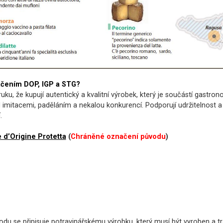
načením DOP, IGP a STG?
uku, že kupují autentický a kvalitní výrobek, který je součástí gastr
d imitacemi, paděláním a nekalou konkurencí. Podporují udržitelnost a
.
d’Origine Protetta
(
Chráněné označení původu
)
du se připisuje potravinářskému výrobku, který musí být vyroben a 