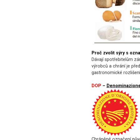
Proč zvolit sýry s oz
Dávají spotřebitelům zár
výrobců a chrání je pře
gastronomické rozlišení
DOP
–
Denominazione 
Chráněné označení půvo