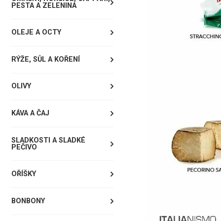
PESTA A ZELENINA
OLEJE A OCTY
RÝŽE, SŮL A KOŘENÍ
OLIVY
KÁVA A ČAJ
SLADKOSTI A SLADKÉ
PEČIVO
OŘÍŠKY
BONBONY