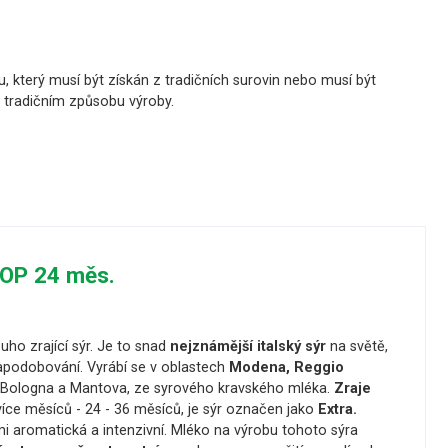
, který musí být získán z tradičních surovin nebo musí být
a tradičním způsobu výroby.
OP 24 měs.
uho zrající sýr. Je to snad
nejznámější italský sýr
na světě,
podobování. Vyrábí se v oblastech
Modena, Reggio
ií Bologna a Mantova, ze syrového kravského mléka.
Zraje
více měsíců - 24 - 36 měsíců, je sýr označen jako
Extra.
mi aromatická a intenzivní. Mléko na výrobu tohoto sýra