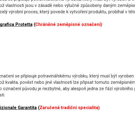
ož vlastnosti jsou v zásadě nebo výlučně způsobeny daným zeměpisný
elý výrobní proces, který povede k vytvoření produktu, probíhal v této
grafica Protetta
(
Chráněné zeměpisné označení)
ačení se připisuje potravinářskému výrobku, který musí být vyroben
ož kvalita, pověst nebo jiné vlastnosti lze připsat tomuto zeměpisné
o označení původu je nezbytné, aby alespoň jedna ze fází výrobního
ti.
izionale Garantita
(
Zaručená tradiční specialita)