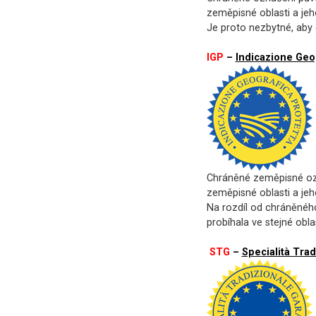
zeměpisné oblasti a jeh
Je proto nezbytné, aby c
IGP
–
Indicazione Geo
Chráněné zeměpisné ozn
zeměpisné oblasti a jeh
Na rozdíl od chráněnéh
probíhala ve stejné oblas
STG
–
Specialità Trad