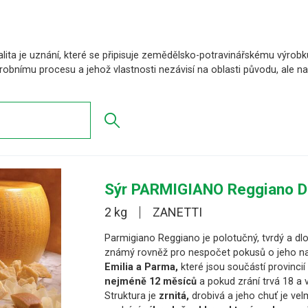
alita je uznání, které se připisuje zemědělsko-potravinářskému výrobku
obnímu procesu a jehož vlastnosti nezávisí na oblasti původu, ale n
Sýr PARMIGIANO Reggiano D
2 kg
ZANETTI
Parmigiano Reggiano je polotučný, tvrdý a dlo
známý rovněž pro nespočet pokusů o jeho na
Emilia a Parma,
které jsou součástí provinc
nejméně 12 měsíců
a pokud zrání trvá 18 a 
Struktura je
zrnitá,
drobivá a jeho chuť je vel