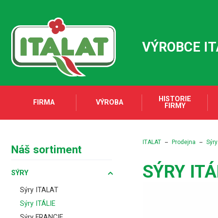
VÝROBCE I
HISTORIE
FIRMA
VÝROBA
FIRMY
ITALAT
Prodejna
Sýry
Náš sortiment
SÝRY ITÁ
SÝRY
Sýry ITALAT
Sýry ITÁLIE
Sýry FRANCIE