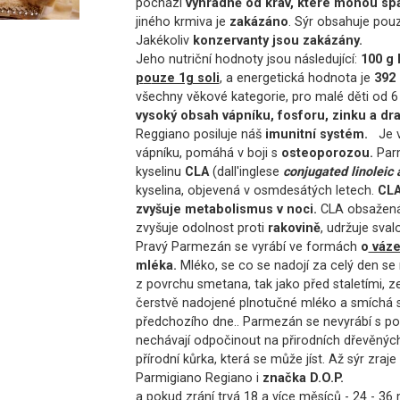
pochází
výhradně od krav, které mohou sp
jiného krmiva je
zakázáno
. Sýr obsahuje pouz
Jakékoliv
konzervanty jsou zakázány.
Jeho nutriční hodnoty jsou následující:
100 g 
p
o
uze 1g soli
, a energetická hodnota je
392 
všechny věkové kategorie, pro malé děti od 6 m
vysoký obsah vápníku, fosforu, zinku a dra
Reggiano posiluje náš
imunitní systém.
Je 
vápníku, pomáhá v boji s
osteoporozou.
Parm
kyselinu
CLA
(dall'inglese
conjugated linoleic 
kyselina, objevená v osmdesátých letech.
CL
zvyšuje metabolismus v noci.
CLA obsažená
zvyšuje odolnost proti
rakovině
, udržuje sva
Pravý Parmezán se vyrábí ve formách
o
váze
mléka.
Mléko, se co se nadojí za celý den se
z povrchu smetana, tak jako před staletími, z
čerstvě nadojené plnotučné mléko a smíchá s
předchozího dne.. Parmezán se nevyrábí s po
nechávají odpočinout na přirodních dřevěnýc
přírodní kůrka, která se může jíst. Až sýr zraje
Parmigiano Regiano i
značka D.O.P.
a pokud zrání trvá 18 a více měsíců - 24 - 36 