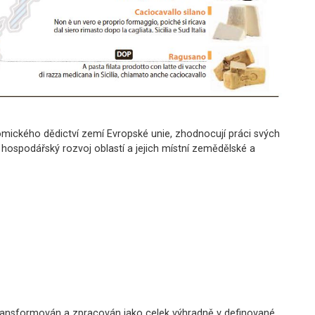
onomického dědictví zemí Evropské unie, zhodnocují práci svých
 hospodářský rozvoj oblastí a jejich místní zemědělské a
transformován a zpracován jako celek výhradně v definované