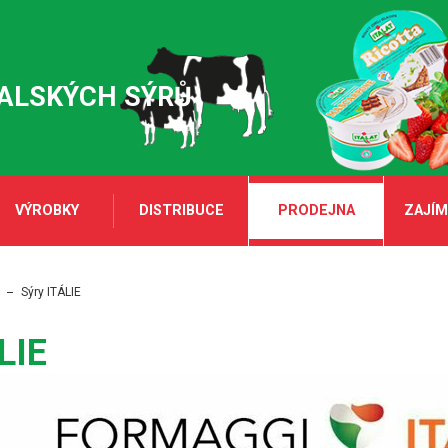
TALSKÝCH SÝRŮ
VÝROBKY
DISTRIBUCE
PRODEJNA
ZAJÍM
Sýry ITÁLIE
LIE