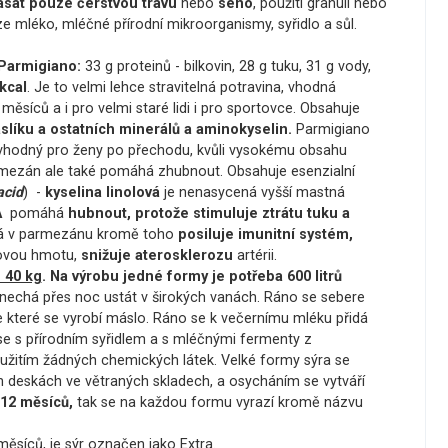
ásat pouze čerstvou trávu
nebo
seno
, použití granulí nebo
e mléko, mléčné přírodní mikroorganismy, syřidlo a sůl.
Parmigiano:
33 g proteinů - bilkovin, 28 g tuku, 31 g vody,
kcal
. Je to velmi lehce stravitelná potravina, vhodná
ěsíců a i pro velmi staré lidi i pro sportovce. Obsahuje
slíku a ostatních minerálů a aminokyselin.
Parmigiano
vhodný pro ženy po přechodu, kvůli vysokému obsahu
ezán ale také pomáhá zhubnout. Obsahuje esenzialní
acid
) -
k
yselina linolová
je nenasycená vyšší mastná
A
pomáhá
hubnout, protože stimuluje ztrátu tuku a
 v parmezánu kromě toho
posiluje imunitní systém,
lovou hmotu,
snižuje aterosklerozu
artérii.
 40 kg
. Na výrobu jedné formy je potřeba 600 litrů
 nechá přes noc ustát v širokých vanách. Ráno se sebere
e které se vyrobí máslo. Ráno se k večernímu mléku přidá
e s přírodním syřidlem a s mléčnými fermenty z
užitím žádných chemických látek. Velké formy sýra se
h deskách ve větraných skladech, a osycháním se vytváří
12 měsíců,
tak se na každou formu vyrazí kromě názvu
měsíců, je sýr označen jako Extra.