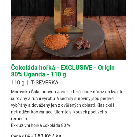
Čokoláda hořká - EXCLUSIVE - Origin
80% Uganda - 110 g
110 g
T-SEVERKA
Moravská Čokoládovna Janek, která klade důraz na kvalitní
suroviny a ruční výrobu. Všechny suroviny jsou pečlivě
vybírány a dováženy jen z ověřených oblastí. Klasické i
netradiční kombinace. Ulomte si kousek poctivého
řemesla…
Exkluzivní hořká čokoláda 80 %.
163 Kč / ks
Cena s DPH