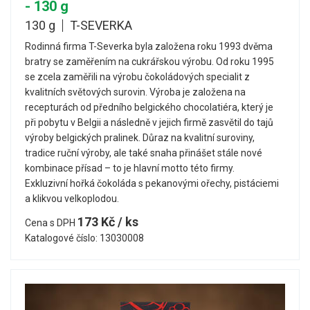
- 130 g
130 g
T-SEVERKA
Rodinná firma T-Severka byla založena roku 1993 dvěma
bratry se zaměřením na cukrářskou výrobu. Od roku 1995
se zcela zaměřili na výrobu čokoládových specialit z
kvalitních světových surovin. Výroba je založena na
recepturách od předního belgického chocolatiéra, který je
při pobytu v Belgii a následně v jejich firmě zasvětil do tajů
výroby belgických pralinek. Důraz na kvalitní suroviny,
tradice ruční výroby, ale také snaha přinášet stále nové
kombinace přísad – to je hlavní motto této firmy.
Exkluzivní hořká čokoláda s pekanovými ořechy, pistáciemi
a klikvou velkoplodou.
173 Kč / ks
Cena s DPH
Katalogové číslo: 13030008