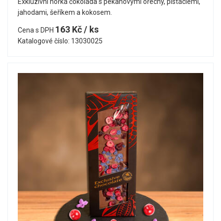
Exkluzivní hořká čokoláda s pekanovými ořechy, pistáciemi,
jahodami, šeříkem a kokosem.
163 Kč / ks
Cena s DPH
Katalogové číslo: 13030025