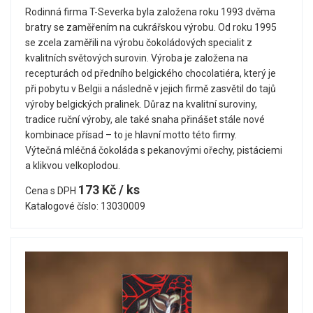
Rodinná firma T-Severka byla založena roku 1993 dvěma
bratry se zaměřením na cukrářskou výrobu. Od roku 1995
se zcela zaměřili na výrobu čokoládových specialit z
kvalitních světových surovin. Výroba je založena na
recepturách od předního belgického chocolatiéra, který je
při pobytu v Belgii a následně v jejich firmě zasvětil do tajů
výroby belgických pralinek. Důraz na kvalitní suroviny,
tradice ruční výroby, ale také snaha přinášet stále nové
kombinace přísad – to je hlavní motto této firmy.
Výtečná mléčná čokoláda s pekanovými ořechy, pistáciemi
a klikvou velkoplodou.
173 Kč / ks
Cena s DPH
Katalogové číslo: 13030009