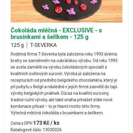
Čokoláda mléčná - EXCLUSIVE - s
brusinkami a šeříkem - 125 g
125 g
T-SEVERKA
Rodinná firma T-Severka byla založena roku 1993 dvěma
bratry se zaměřením na cukrářskou výrobu. Od roku 1995
se zcela zaměřili na výrobu čokoládových specialit z
kvalitních světových surovin. Výroba je založena na
recepturách od předního belgického chocolatiéra, který je
při pobytu v Belgii a následně v jejich firmě zasvětil do tajů
výroby belgických pralinek. Důraz na kvalitní suroviny,
tradice ruční výroby, ale také snaha přinášet stále nové
kombinace přísad – to je hlavní motto této firmy.
Výtečná mléčná čokoláda s brusinkami a šeříkem.
173 Kč / ks
Cena s DPH
Katalogové číslo: 13030026