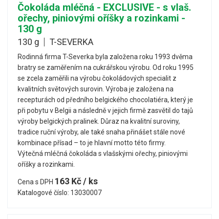
Čokoláda mléčná - EXCLUSIVE - s vlaš.
ořechy, piniovými oříšky a rozinkami -
130 g
130 g
T-SEVERKA
Rodinná firma T-Severka byla založena roku 1993 dvěma
bratry se zaměřením na cukrářskou výrobu. Od roku 1995
se zcela zaměřili na výrobu čokoládových specialit z
kvalitních světových surovin. Výroba je založena na
recepturách od předního belgického chocolatiéra, který je
při pobytu v Belgii a následně v jejich firmě zasvětil do tajů
výroby belgických pralinek. Důraz na kvalitní suroviny,
tradice ruční výroby, ale také snaha přinášet stále nové
kombinace přísad – to je hlavní motto této firmy.
Výtečná mléčná čokoláda s vlašskými ořechy, piniovými
oříšky a rozinkami.
163 Kč / ks
Cena s DPH
Katalogové číslo: 13030007