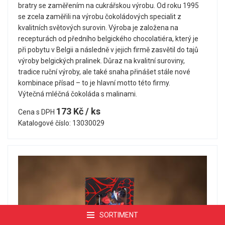
bratry se zaměřením na cukrářskou výrobu. Od roku 1995
se zcela zaměřili na výrobu čokoládových specialit z
kvalitních světových surovin. Výroba je založena na
recepturách od předního belgického chocolatiéra, který je
při pobytu v Belgii a následně v jejich firmě zasvětil do tajů
výroby belgických pralinek. Důraz na kvalitní suroviny,
tradice ruční výroby, ale také snaha přinášet stále nové
kombinace přísad – to je hlavní motto této firmy.
Výtečná mléčná čokoláda s malinami.
173 Kč / ks
Cena s DPH
Katalogové číslo: 13030029
SORTIMENT