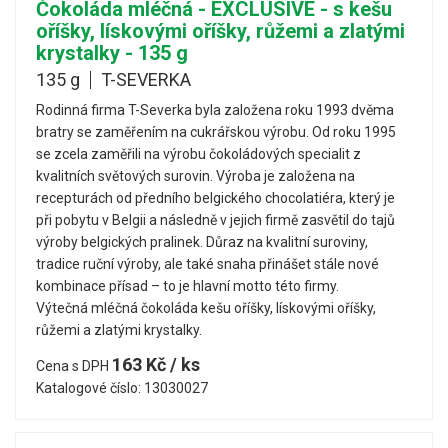
Čokoláda mléčná - EXCLUSIVE - s kešu
oříšky, lískovými oříšky, růžemi a zlatými
krystalky - 135 g
135 g
T-SEVERKA
Rodinná firma T-Severka byla založena roku 1993 dvěma
bratry se zaměřením na cukrářskou výrobu. Od roku 1995
se zcela zaměřili na výrobu čokoládových specialit z
kvalitních světových surovin. Výroba je založena na
recepturách od předního belgického chocolatiéra, který je
při pobytu v Belgii a následně v jejich firmě zasvětil do tajů
výroby belgických pralinek. Důraz na kvalitní suroviny,
tradice ruční výroby, ale také snaha přinášet stále nové
kombinace přísad – to je hlavní motto této firmy.
Výtečná mléčná čokoláda kešu oříšky, lískovými oříšky,
růžemi a zlatými krystalky.
163 Kč / ks
Cena s DPH
Katalogové číslo: 13030027