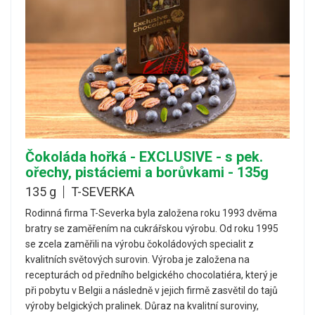
Čokoláda hořká - EXCLUSIVE - s pek.
ořechy, pistáciemi a borůvkami - 135g
135 g
T-SEVERKA
Rodinná firma T-Severka byla založena roku 1993 dvěma
bratry se zaměřením na cukrářskou výrobu. Od roku 1995
se zcela zaměřili na výrobu čokoládových specialit z
kvalitních světových surovin. Výroba je založena na
recepturách od předního belgického chocolatiéra, který je
při pobytu v Belgii a následně v jejich firmě zasvětil do tajů
výroby belgických pralinek. Důraz na kvalitní suroviny,