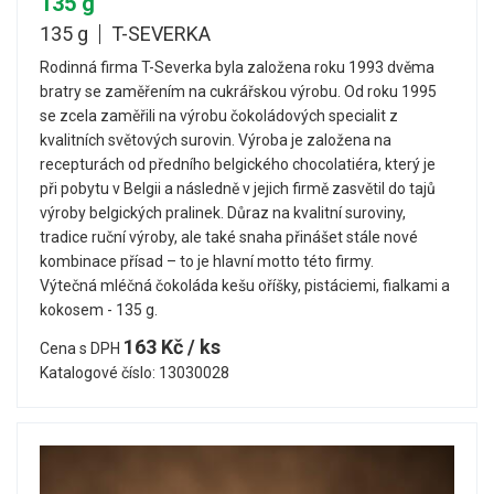
135 g
135 g
T-SEVERKA
Rodinná firma T-Severka byla založena roku 1993 dvěma
bratry se zaměřením na cukrářskou výrobu. Od roku 1995
se zcela zaměřili na výrobu čokoládových specialit z
kvalitních světových surovin. Výroba je založena na
recepturách od předního belgického chocolatiéra, který je
při pobytu v Belgii a následně v jejich firmě zasvětil do tajů
výroby belgických pralinek. Důraz na kvalitní suroviny,
tradice ruční výroby, ale také snaha přinášet stále nové
kombinace přísad – to je hlavní motto této firmy.
Výtečná mléčná čokoláda kešu oříšky, pistáciemi, fialkami a
kokosem - 135 g.
163 Kč / ks
Cena s DPH
Katalogové číslo: 13030028