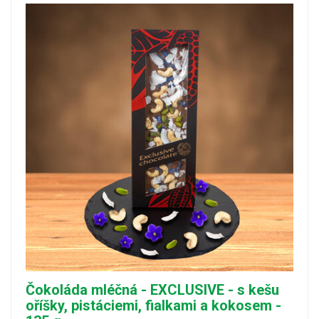
Čokoláda mléčná - EXCLUSIVE - s kešu
oříšky, pistáciemi, fialkami a kokosem -