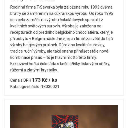
Rodinná firma T-Severka byla založena roku 1993 dvěma
bratry se zaměřením na cukrářskou výrobu. Od roku 1995
se zcela zaměřili na výrobu čokoládových specialit z
kvalitních světových surovin. Výroba je založena na
recepturách od předního belgického chocolatiéra, který je
při pobytu v Belgii a následně v jejich firmě zasvětil do tajů
výroby belgických pralinek. Důraz na kvalitní suroviny,
tradice ruční výroby, ale také snaha přinášet stále nové
kombinace přísad – to je hlavní motto této firmy.
Exkluzivní hořká čokoláda s kešu oříšky, lískovými oříšky,
růžemi a zlatými krystalky.
173 Kč / ks
Cena s DPH
Katalogové číslo: 13030021