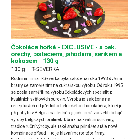
Čokoláda hořká - EXCLUSIVE - s pek.
ořechy, pistáciemi, jahodami, šeříkem a
kokosem - 130 g
130 g
T-SEVERKA
Rodinná firma T-Severka byla založena roku 1993 dvěma
bratry se zaměřením na cukrářskou výrobu. Od roku 1995
se zcela zaměřili na výrobu čokoládových specialit z
kvalitních světových surovin. Výroba je založena na
recepturách od předního belgického chocolatiéra, který je
při pobytu v Belgii a následně v jejich firmě zasvětil do tajů
výroby belgických pralinek. Důraz na kvalitní suroviny,
tradice ruční výroby, ale také snaha přinášet stále nové
kombinace přísad – to je hlavní motto této firmy.