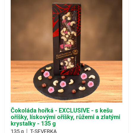
Čokoláda hořká - EXCLUSIVE - s kešu
oříšky, lískovými oříšky, růžemi a zlatými
krystalky - 135 g
135 g
T-SEVERKA