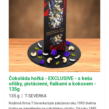
Čokoláda hořká - EXCLUSIVE - s kešu
oříšky, pistáciemi, fialkami a kokosem -
135g
135 g
T-SEVERKA
Rodinná firma T-Severka byla založena roku 1993 dvěma
bratry se zaměřením na cukrářskou výrobu. Od roku 1995