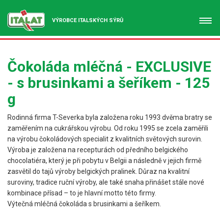
VÝROBCE ITALSKÝCH SÝRŮ
Čokoláda mléčná - EXCLUSIVE
- s brusinkami a šeříkem - 125
g
Rodinná firma T-Severka byla založena roku 1993 dvěma bratry se
zaměřením na cukrářskou výrobu. Od roku 1995 se zcela zaměřili
na výrobu čokoládových specialit z kvalitních světových surovin.
Výroba je založena na recepturách od předního belgického
chocolatiéra, který je při pobytu v Belgii a následně v jejich firmě
zasvětil do tajů výroby belgických pralinek. Důraz na kvalitní
suroviny, tradice ruční výroby, ale také snaha přinášet stále nové
kombinace přísad – to je hlavní motto této firmy.
Výtečná mléčná čokoláda s brusinkami a šeříkem.