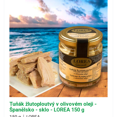
Tuňák žlutoploutvý v olivovém oleji -
Španělsko - sklo - LOREA 150 g
150 g
LOREA