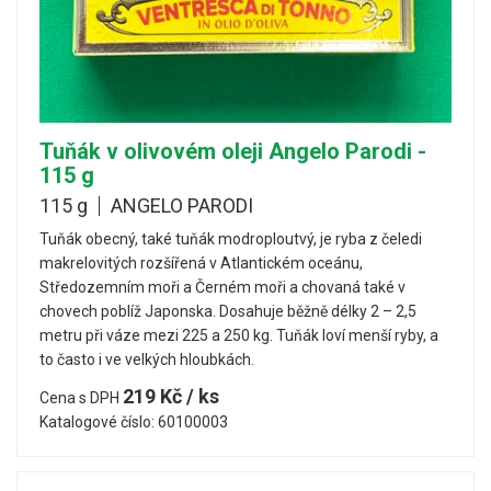
Tuňák v olivovém oleji Angelo Parodi -
115 g
115 g
ANGELO PARODI
Tuňák obecný, také tuňák modroploutvý, je ryba z čeledi
makrelovitých rozšířená v Atlantickém oceánu,
Středozemním moři a Černém moři a chovaná také v
chovech poblíž Japonska. Dosahuje běžně délky 2 – 2,5
metru při váze mezi 225 a 250 kg. Tuňák loví menší ryby, a
to často i ve velkých hloubkách.
219 Kč / ks
Cena s DPH
Katalogové číslo: 60100003