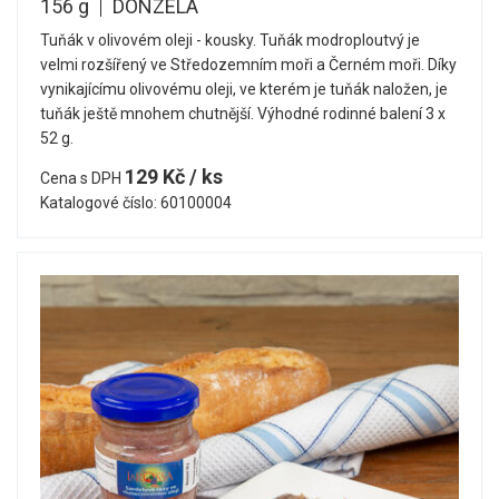
156 g
DONZELA
Tuňák v olivovém oleji - kousky. Tuňák modroploutvý je
velmi rozšířený ve Středozemním moři a Černém moři. Díky
vynikajícímu olivovému oleji, ve kterém je tuňák naložen, je
tuňák ještě mnohem chutnější. Výhodné rodinné balení 3 x
52 g.
129 Kč / ks
Cena s DPH
Katalogové číslo: 60100004