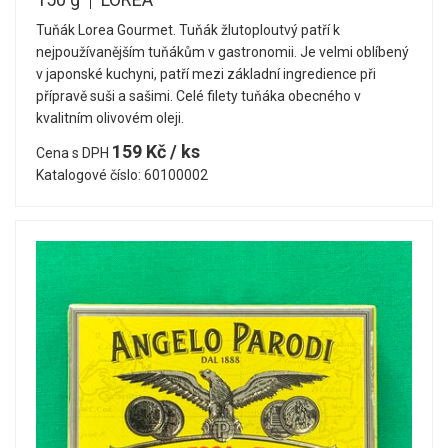
Tuňák Lorea Gourmet. Tuňák žlutoploutvý patří k
nejpoužívanějším tuňákům v gastronomii. Je velmi oblíbený
v japonské kuchyni, patří mezi základní ingredience při
přípravě suši a sašimi. Celé filety tuňáka obecného v
kvalitním olivovém oleji.
159 Kč / ks
Cena s DPH
Katalogové číslo: 60100002