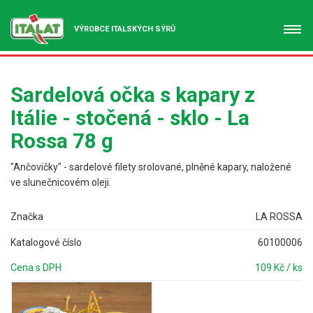
VÝROBCE ITALSKÝCH SÝRŮ
Sardelová očka s kapary z
Itálie - stočená - sklo - La
Rossa 78 g
"Ančovičky" - sardelové filety srolované, plněné kapary, naložené
ve slunečnicovém oleji.
Značka
LA ROSSA
Katalogové číslo
60100006
Cena s DPH
109 Kč / ks