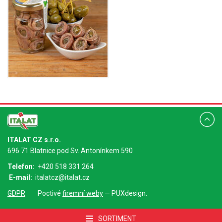
ITALAT CZ s.r.o.
696 71 Blatnice pod Sv. Antonínkem 590
Telefon:
+420 518 331 264
E-mail:
italatcz@italat.cz
GDPR
Poctivé
firemní weby
— PUXdesign.
SORTIMENT