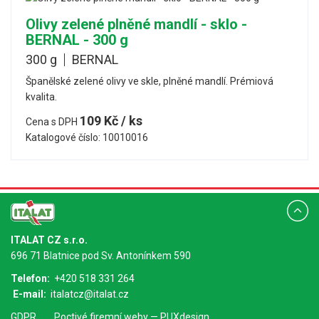
Olivy zelené plněné mandlí - sklo -
BERNAL - 300 g
300 g
BERNAL
Španělské zelené olivy ve skle, plněné mandlí. Prémiová
kvalita.
109 Kč / ks
Cena s DPH
Katalogové číslo: 10010016
ITALAT CZ s.r.o.
696 71 Blatnice pod Sv. Antonínkem 590
Telefon:
+420 518 331 264
E-mail:
italatcz@italat.cz
GDPR
Poctivé
firemní weby
— PUXdesign.