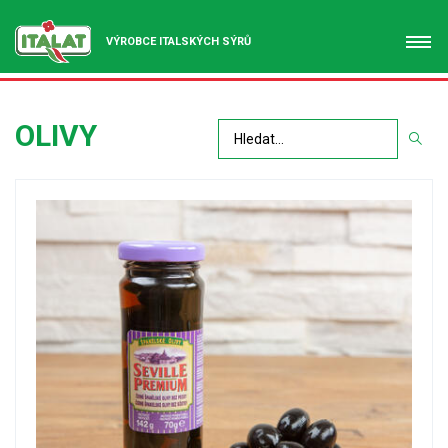
VÝROBCE ITALSKÝCH SÝRŮ
OLIVY