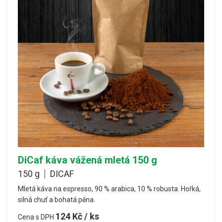
DiCaf káva vážená mletá 150 g
150 g
DICAF
Mletá káva na espresso, 90 % arabica, 10 % robusta. Hořká,
silná chuť a bohatá pěna.
124 Kč / ks
Cena s DPH