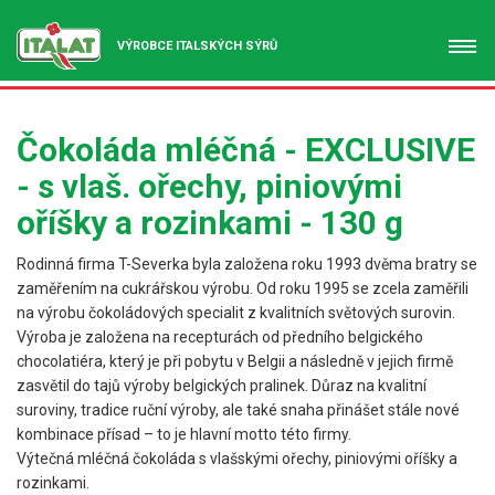
VÝROBCE ITALSKÝCH SÝRŮ
Čokoláda mléčná - EXCLUSIVE
- s vlaš. ořechy, piniovými
oříšky a rozinkami - 130 g
Rodinná firma T-Severka byla založena roku 1993 dvěma bratry se
zaměřením na cukrářskou výrobu. Od roku 1995 se zcela zaměřili
na výrobu čokoládových specialit z kvalitních světových surovin.
Výroba je založena na recepturách od předního belgického
chocolatiéra, který je při pobytu v Belgii a následně v jejich firmě
zasvětil do tajů výroby belgických pralinek. Důraz na kvalitní
suroviny, tradice ruční výroby, ale také snaha přinášet stále nové
kombinace přísad – to je hlavní motto této firmy.
Výtečná mléčná čokoláda s vlašskými ořechy, piniovými oříšky a
rozinkami.