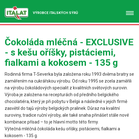
VÝROBCE ITALSKÝCH SÝRŮ
Čokoláda mléčná - EXCLUSIVE
- s kešu oříšky, pistáciemi,
fialkami a kokosem - 135 g
Rodinná firma T-Severka byla založena roku 1993 dvěma bratry se
zaměřením na cukrářskou výrobu. Od roku 1995 se zcela zaměřili
na výrobu čokoládových specialit z kvalitních světových surovin.
Výroba je založena na recepturách od předního belgického
chocolatiéra, který je při pobytu v Belgii a následně v jejich firmě
zasvětil do tajů výroby belgických pralinek. Důraz na kvalitní
suroviny, tradice ruční výroby, ale také snaha přinášet stále nové
kombinace přísad – to je hlavní motto této firmy.
Výtečná mléčná čokoláda kešu oříšky, pistáciemi, fialkami a
kokosem - 135 g.