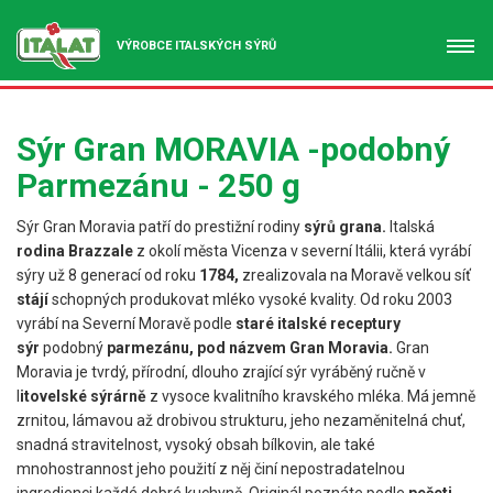
VÝROBCE ITALSKÝCH SÝRŮ
Sýr Gran MORAVIA -podobný
Parmezánu - 250 g
Sýr Gran Moravia patří do prestižní rodiny
sýrů grana.
Italská
rodina Brazzale
z okolí města Vicenza v severní Itálii, která vyrábí
sýry už 8 generací od roku
1784,
zrealizovala na Moravě velkou síť
stájí
schopných produkovat mléko vysoké kvality. Od roku 2003
vyrábí na Severní Moravě podle
staré italské receptury
sýr
podobný
parmezánu, pod názvem Gran Moravia.
Gran
Moravia je tvrdý, přírodní, dlouho zrající sýr vyráběný ručně v
l
itovelské sýrárně
z vysoce kvalitního kravského mléka. Má jemně
zrnitou, lámavou až drobivou strukturu, jeho nezaměnitelná chuť,
snadná stravitelnost, vysoký obsah bílkovin, ale také
mnohostrannost jeho použití z něj činí nepostradatelnou
ingredienci každé dobré kuchyně. Originál poznáte podle
pečeti