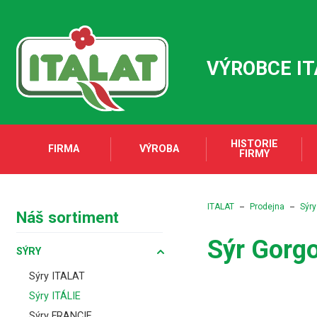
VÝROBCE I
HISTORIE
FIRMA
VÝROBA
FIRMY
ITALAT
Prodejna
Sýry
Náš sortiment
Sýr Gorg
SÝRY
Sýry ITALAT
Sýry ITÁLIE
Sýry FRANCIE