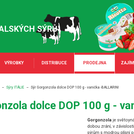
TALSKÝCH SÝRŮ
VÝROBKY
DISTRIBUCE
PRODEJNA
ZAJÍM
Sýry ITÁLIE
Sýr Gorgonzola dolce DOP 100 g - vanička -BALLARINI
onzola dolce DOP 100 g - v
Gorgonzola
je světoyná
dobou zrání, v závislosti
sýrům s modrou plísní p