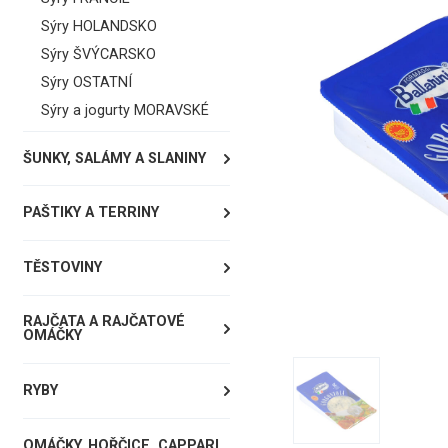
Sýry HOLANDSKO
Sýry ŠVÝCARSKO
Sýry OSTATNÍ
Sýry a jogurty MORAVSKÉ
ŠUNKY, SALÁMY A SLANINY
PAŠTIKY A TERRINY
TĚSTOVINY
RAJČATA A RAJČATOVÉ
OMÁČKY
RYBY
OMÁČKY, HOŘČICE, CAPPARI,