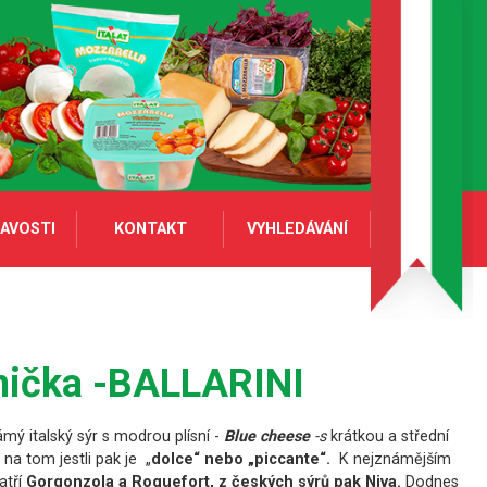
AVOSTI
KONTAKT
VYHLEDÁVÁNÍ
anička -BALLARINI
mý italský sýr s modrou plísní -
Blue cheese
-s
krátkou a střední
 na tom jestli pak je „
dolce“ nebo „piccante“.
K nejznámějším
atří
Gorgonzola a Roquefort, z českých sýrů pak Niva.
Dodnes