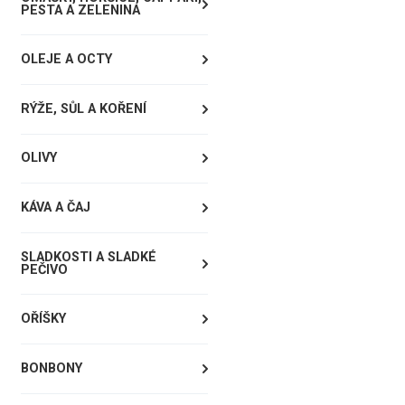
PESTA A ZELENINA
OLEJE A OCTY
RÝŽE, SŮL A KOŘENÍ
OLIVY
KÁVA A ČAJ
SLADKOSTI A SLADKÉ
PEČIVO
OŘÍŠKY
BONBONY