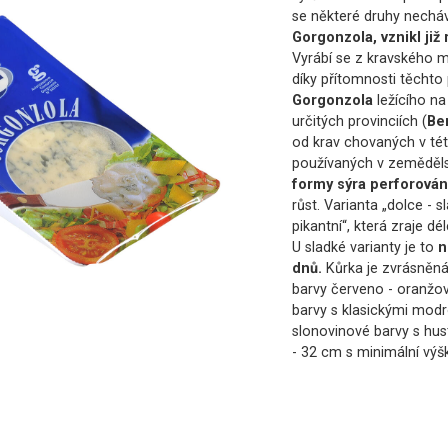
se některé druhy necháva
Gorgonzola, vznikl již 
Vyrábí se z kravského 
díky přítomnosti těchto 
Gorgonzola
ležícího n
určitých provinciích (
Be
od krav chovaných v tét
používaných v zemědělst
formy sýra perforován
růst. Varianta „dolce - s
pikantní“, která zraje dél
U sladké varianty je to
n
dnů.
Kůrka je zvrásněná,
barvy červeno - oranžov
barvy s klasickými modro
slonovinové barvy s hus
- 32 cm s minimální výš