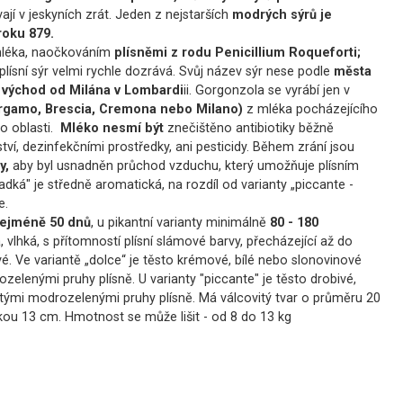
jí v jeskyních zrát. Jeden z nejstarších
modrých sýrů je
roku 879.​
mléka, naočkováním
plísněmi z rodu Penicillium Roqueforti;
plísní sýr velmi rychle dozrává. Svůj název sýr nese podle
města
a
východ od Milána v Lombardi
ii. Gorgonzola se vyrábí jen v
rgamo, Brescia, Cremona nebo Milano)
z mléka pocházejícího
o oblasti.
Mléko nesmí být
znečištěno antibiotiky běžně
ví, dezinfekčními prostředky, ani pesticidy. Během zrání jsou
y,
aby byl usnadněn průchod vzduchu, který umožňuje plísním
ladká" je středně aromatická, na rozdíl od varianty „piccante -
e.
ejméně 50 dnů
, u pikantní varianty minimálně
80 - 180
 vlhká, s přítomností plísní slámové barvy, přecházející až do
é. Ve variantě „dolce“ je těsto krémové, bílé nebo slonovinové
zelenými pruhy plísně. U varianty "piccante" je těsto drobivé,
tými modrozelenými pruhy plísně. Má válcovitý tvar o průměru 20
kou 13 cm. Hmotnost se může lišit - od 8 do 13 kg