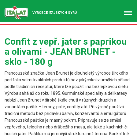
VÝROBCE ITALSKÝCH SÝRŮ
Confit z vepř. jater s paprikou
a olivami - JEAN BRUNET -
sklo - 180 g
Francouzská značka Jean Brunet je dlouholetý výrobce širokého
portfolia velmi kvalitních produktů bez jakýchkoliv umělých přísad
podle tradičních receptur, které lze použít i na bezlepkovou dietu.
Výroba sahá až do roku 1895. Gurmánské speciality a delikatesy
nabízí Jean Brunet v široké škále chutí v různých druzích a
variantách paštik – terriny, paté, confity atd. Při výrobě používá
tradiční metodu bez přídavku barviv, konzervantů a emulgátorů.
Francouzská paštika je masný pokrm. Připravuje se ze směsi
vepřového, telecího nebo drůbežího masa, ale také z kachních či
husích jater. Paštika má jemnější strukturu než terrina. Konkrétně