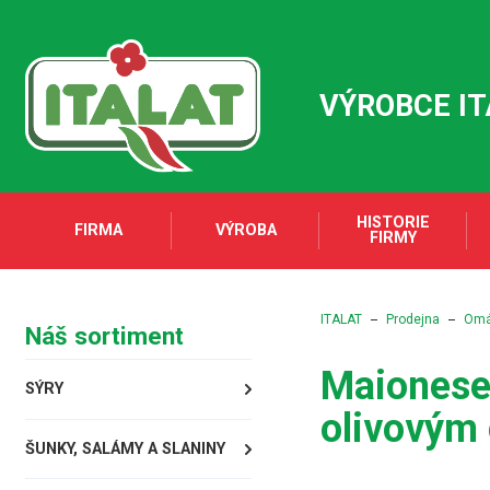
VÝROBCE I
HISTORIE
FIRMA
VÝROBA
FIRMY
ITALAT
Prodejna
Omáč
Náš sortiment
Maionese 
SÝRY
olivovým 
ŠUNKY, SALÁMY A SLANINY