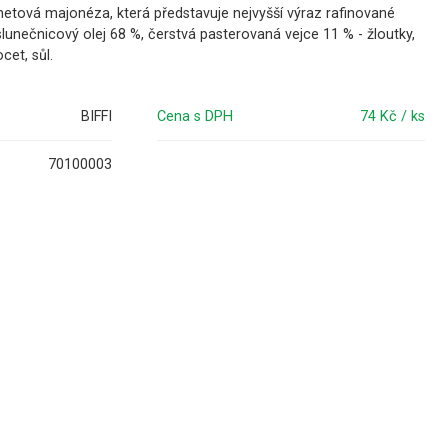
metová majonéza, která představuje nejvyšší výraz rafinované
: slunečnicový olej 68 %, čerstvá pasterovaná vejce 11 % - žloutky,
cet, sůl.
BIFFI
Cena s DPH
74 Kč / ks
70100003