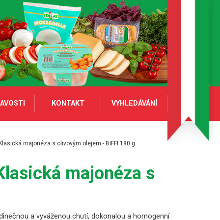
AVOSTI
KONTAKT
VYHLEDÁVÁNÍ
Klasická majonéza s olivovým olejem - BIFFI 180 g
 Klasická majonéza s
jedinečnou a vyváženou chutí, dokonalou a homogenní