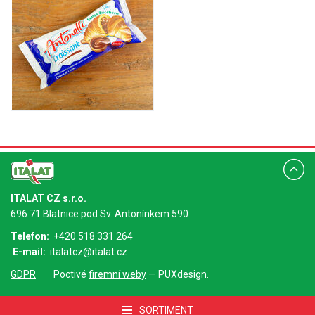
ITALAT CZ s.r.o.
696 71 Blatnice pod Sv. Antonínkem 590
Telefon:
+420 518 331 264
E-mail:
italatcz@italat.cz
GDPR
Poctivé
firemní weby
— PUXdesign.
SORTIMENT