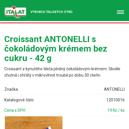
VÝROBCE ITALSKÝCH SÝRŮ
Croissant ANTONELLI s
čokoládovým krémem bez
cukru - 42 g
Croissant z kynutého těsta plněný čokoládovým krémem. Skvěle
chutná i ohřátý v mikrovlnné troubě po dobu 30 vteřin.
Značka
ANTONELLI
Katalogové číslo
12010016
Cena s DPH
19 Kč / ks